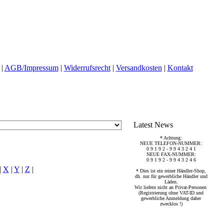
|
AGB/Impressum
|
Widerrufsrecht
|
Versandkosten
|
Kontakt
Latest News
* Achtung:
NEUE TELEFON-NUMMER:
0 9 1 9 2 - 9 9 4 3 2 4 1
NEUE FAX-NUMMER:
0 9 1 9 2 - 9 9 4 3 2 4 6
|
X
|
Y
|
Z
|
* Dies ist ein reiner Händler-Shop,
dh. nur für gewerbliche Händler und
Läden.
Wir liefern nicht an Privat-Personen
(Registrierung ohne VAT-ID und
gewerbliche Anmeldung daher
zwecklos !)