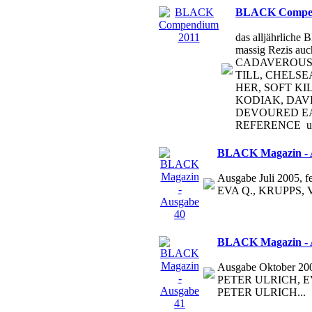
BLACK Compen
das alljährlic
massig Rezis a
CADAVEROUS 
TILL, CHELSE
HER, SOFT KI
KODIAK, DAVI
DEVOURED E
REFERENCE un
BLACK Magazin - 
Ausgabe Juli 2005
EVA Q., KRUPPS,
BLACK Magazin - 
Ausgabe Oktober 20
PETER ULRICH, 
PETER ULRICH...