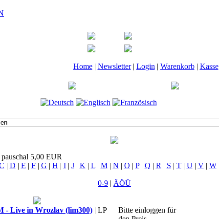
Home
|
Newsletter
|
Login
|
Warenkorb
|
Kasse
t pauschal 5,00 EUR
C
|
D
|
E
|
F
|
G
|
H
|
I
|
J
|
K
|
L
|
M
|
N
|
O
|
P
|
Q
|
R
|
S
|
T
|
U
|
V
|
W
0-9
|
ÄÖÜ
Live in Wrozlav (lim300)
| LP
Bitte einloggen für
den Preis