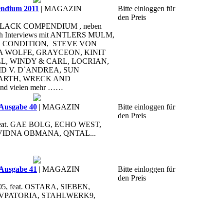
dium 2011
| MAGAZIN
Bitte einloggen für
den Preis
he BLACK COMPENDIUM , neben
uch Interviews mit ANTLERS MULM,
CONDITION, STEVE VON
A WOLFE, GRAYCEON, KINIT
LL, WINDY & CARL, LOCRIAN,
D V. D`ANDREA, SUN
ARTH, WRECK AND
d vielen mehr ……
Ausgabe 40
| MAGAZIN
Bitte einloggen für
den Preis
, feat. GAE BOLG, ECHO WEST,
 VIDNA OBMANA, QNTAL...
Ausgabe 41
| MAGAZIN
Bitte einloggen für
den Preis
05, feat. OSTARA, SIEBEN,
EVPATORIA, STAHLWERK9,