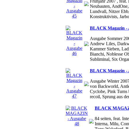
Frühjahr 2007 , feat.
Neubauten, AndOne,C
Lundvall, Nitzer Ebb
Konstruktivists, Jarbo
BLACK Magazin - 
Ausgabe Sommer 2007 
Andrew Liles, Darkw
Kammer Sieben, Lady
Bianchi, Noblesse Ob
Subliminal, Six Organ
BLACK Magazin - 
Ausgabe Winter 2007 
von Backworld, Antl
Cyclobe, Pink Turns 
recoil, Sprung aus de
BLACK MAGAZIN
84 seiten, feat. I
Interna, Milu, Con
Tony Wakeford, Bak