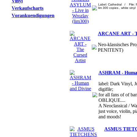
Vinyl
Label: Cathedral / File:
Verkaufscharts
lim 300 copies , white vinyl
Vorankuendigungen
ARCANE ART - Th
Neo-klassisches Pro
PENITENT)
ASHRAM - Human
label: Dark Vinyl, 
digifile;
for all fans of o
OBLIQUE....
A Neoclassical / Wa
just voice, violin,
and moods!
ASMUS TIETCH