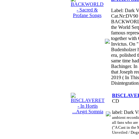
Label: Dark V
Cat.Nr:DV90 
BACKWORLD a
the World Ser
famous repres
together with
Invictus. On 
Budenholzer h
era, polished t
same time had
Bachinger. In 
that Joseph re
2019 ( In Thi
Disintegration
BISCLAVERET
CD
label: Dark V
ambient recordin
all fans who a
("A Cast in the
Unveiled / Dogs 