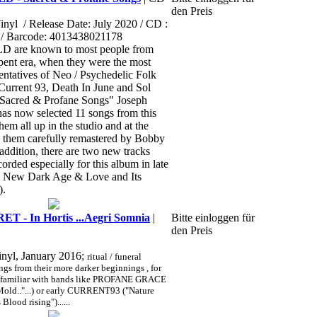
den Preis
inyl
/ Release Date: July 2020 / CD :
/ Barcode: 4013438021178
re known to most people from
pent era, when they were the most
entatives of Neo / Psychedelic Folk
 Current 93, Death In June and Sol
"Sacred & Profane Songs" Joseph
as now selected 11 songs from this
hem all up in the studio and at the
 them carefully remastered by Bobby
addition, there are two new tracks
corded especially for this album in late
s New Dark Age & Love and Its
).
 - In Hortis ...Aegri Somnia
|
Bitte einloggen für
den Preis
inyl, January 2016;
ritual / funeral
gs from their more darker beginnings , for
re familiar with bands like PROFANE GRACE
 Mold.."...) or early CURRENT93 ("Nature
Blood rising")......