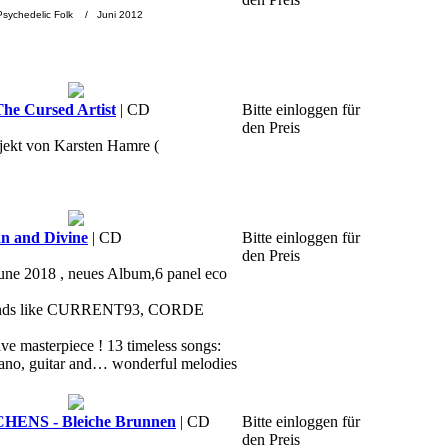
 Psychedelic Folk / Juni 2012
e Cursed Artist
| CD
Bitte einloggen für
den Preis
jekt von Karsten Hamre (
 and Divine
| CD
Bitte einloggen für
den Preis
June 2018 , neues Album,6 panel eco
f bands like CURRENT93, CORDE
ve masterpiece ! 13 timeless songs:
 piano, guitar and… wonderful melodies
ENS - Bleiche Brunnen
| CD
Bitte einloggen für
den Preis