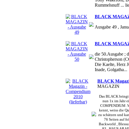
Rummelsnuff ... li
BLACK MAGAZIN
Ausgabe 49 , Janu
BLACK MAGAZIN
die 50.Ausgabe ; d
Christopherson (C
Die Kaelte, Herz 
Inade, Golgatha...
BLACK Magazin 
MAGAZIN
Das BLACK bringt 
nun 1x im Jahr ei
COMPENDIUM .Wer
kennt, weiss die Qu
zu schätzen und kan
76 Seiten auf f
Backworld , Blessu
93 , HAUS ARAFNA