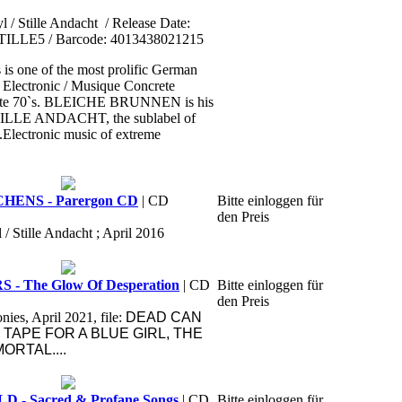
l / Stille Andacht
/ Release Date:
STILLE5 / Barcode: 4013438021215
is one of the most prolific German
 Electronic / Musique Concrete
 late 70`s. BLEICHE BRUNNEN is his
TILLE ANDACHT, the sublabel of
ectronic music of extreme
HENS - Parergon CD
| CD
Bitte einloggen für
den Preis
 / Stille Andacht ; April 2016
 The Glow Of Desperation
| CD
Bitte einloggen für
den Preis
ies, April 2021, file:
DEAD CAN
TAPE FOR A BLUE GIRL, THE
ORTAL....
- Sacred & Profane Songs
| CD
Bitte einloggen für