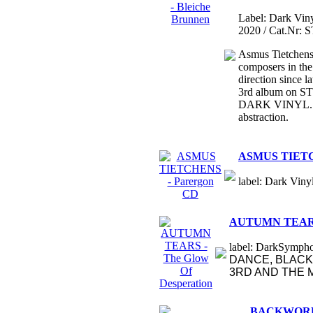
Label: Dark Viny
2020 / Cat.Nr: 
Asmus Tietchens 
composers in the
direction since
3rd album on S
DARK VINYL..El
abstraction.
ASMUS TIETC
label: Dark Vinyl
AUTUMN TEARS -
label: DarkSymphon
DANCE, BLACK 
3RD AND THE M
BACKWORLD 