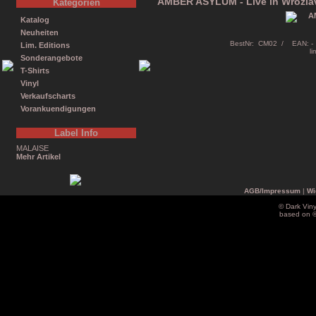
AMBER ASYLUM - Live in Wrozlav 
Kategorien
Katalog
Neuheiten
BestNr: CM02 / EAN: - 
Lim. Editions
li
Sonderangebote
T-Shirts
Vinyl
Verkaufscharts
Vorankuendigungen
Label Info
MALAISE
Mehr Artikel
AGB/Impressum
|
Wi
© Dark Vin
based on 