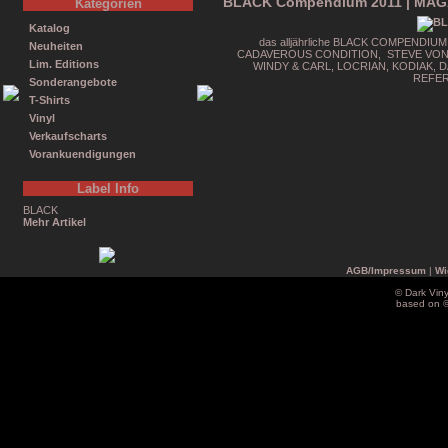
BLACK Compendium 2011 | MAG
Kategorien
Katalog
das alljährliche BLACK COMPENDIUM 
Neuheiten
CADAVEROUS CONDITION, STEVE VON T
Lim. Editions
WINDY & CARL, LOCRIAN, KODIAK, 
REFER
Sonderangebote
T-Shirts
Vinyl
Verkaufscharts
Vorankuendigungen
Label Info
BLACK
Mehr Artikel
AGB/Impressum
|
Wi
© Dark Vin
based on 