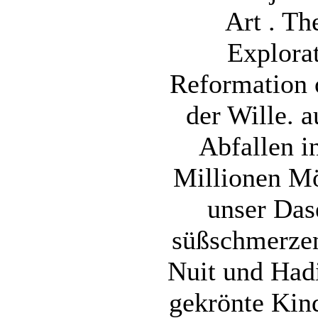
Art . Th
Explorat
Reformation 
der Wille. 
Abfallen i
Millionen Mö
unser Dase
süßschmerze
Nuit und Hadi
gekrönte Kin