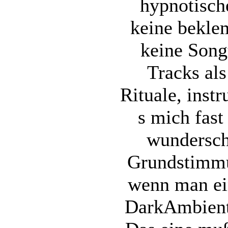
hypnotisc
keine bekl
keine Songt
Tracks al
Rituale, instr
s mich fast
wundersch
Grundstimmu
wenn man ei
DarkAmbient