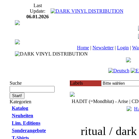
Last
Update:
06.01.2026
Home
|
Newsletter
|
Login
|
Wa
Suche
Labels
HADIT (=Mondblut) - Arise | CD
Kategorien
Katalog
Neuheiten
Lim. Editions
ritual / dar
Sonderangebote
T-Shirts