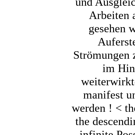
und Ausgleic
Arbeite
gesehen w
Auferst
Strömungen 
im Hin
weiterwirk
manifest u
werden ! < the
the descendi
infinite Poss