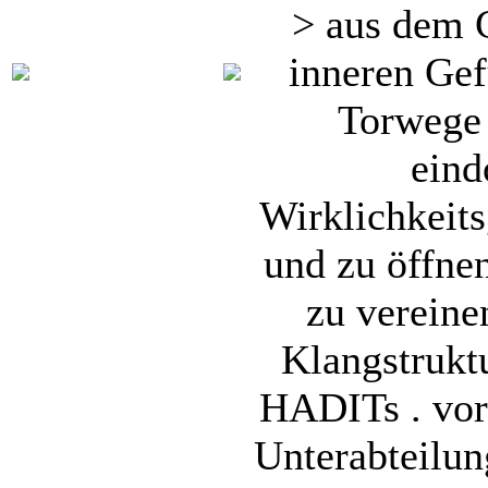
> aus dem 
inneren Gef
Torwege 
eind
Wirklichkeit
und zu öffne
zu vereine
Klangstrukt
HADITs . vorer
Unterabteilu