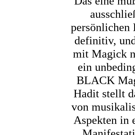
Das eine muß
ausschlie
persönlichen 
definitiv, un
mit Magick n
ein unbeding
BLACK Maga
Hadit stellt 
von musikali
Aspekten in 
Manifestati