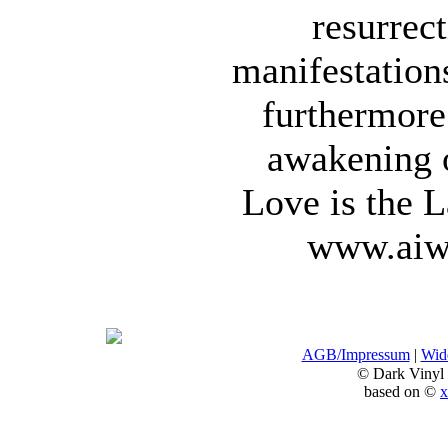
resurrect
manifestations
furthermore 
awakening o
Love is the 
www.aiwa
AGB/Impressum
|
Wide
© Dark Vinyl
based on ©
x