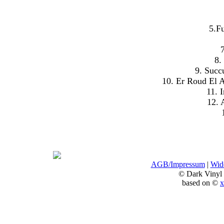
5.Fu
8.
9. Succ
10. Er Roud El A
11. 
12. 
AGB/Impressum
|
Wide
© Dark Vinyl
based on ©
x