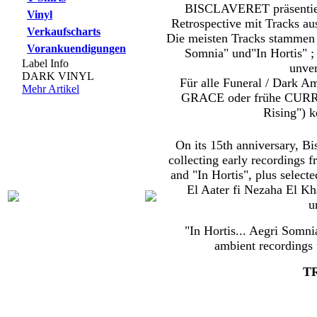
BISCLAVERET präsentier
Vinyl
Retrospective mit Tracks aus
Verkaufscharts
Die meisten Tracks stammen
Vorankuendigungen
Somnia" und"In Hortis" 
Label Info
unver
DARK VINYL
Für alle Funeral / Dark 
Mehr Artikel
GRACE oder frühe CURRE
Rising") k
On its 15th anniversary, Bi
collecting early recordi
ngs f
and "In Hortis", plus selec
El Aater fi Nezaha El Kh
u
"In Hortis... Aegri Somni
ambient recordings 
T