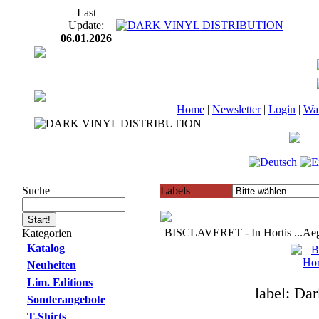
Last
Update:
06.01.2026
Home
|
Newsletter
|
Login
|
Wa
Suche
Labels
BISCLAVERET - In Hortis ...Aeg
Kategorien
Katalog
Neuheiten
Lim. Editions
label: Da
Sonderangebote
T-Shirts