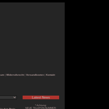
sum
|
Widerrufsrecht
|
Versandkosten
|
Kontakt
Latest News
* Achtung:
NEUE TELEFON-NUMMER: