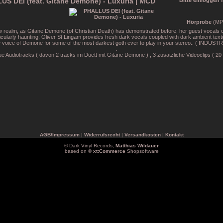
US DEI (feat. Gitane Demone) - Luxuria | MCD
Bitte einloggen 
Hörprobe
(MP
w realm, as Gitane Demone (of Christian Death) has demonstrated before, her guest vocal
icularly haunting. Oliver St.Lingam provides fresh dark vocals coupled with dark ambient tex
e voice of Demone for some of the most darkest goth ever to play in your stereo.. ( INDUS
.
e Audiotracks ( davon 2 tracks im Duett mit Gitane Demone ) , 3 zusätzliche Videoclips ( 20
AGB/Impressum
|
Widerrufsrecht
|
Versandkosten
|
Kontakt
© Dark Vinyl Records,
Matthias Wildauer
based on ©
xt:Commerce
Shopsoftware