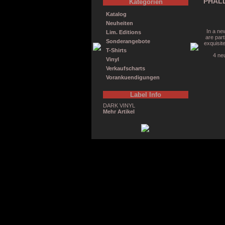
PHALL
Kategorien
Katalog
Neuheiten
In a ne
Lim. Editions
are part
Sonderangebote
exquisit
T-Shirts
4 neu
Vinyl
Verkaufscharts
Vorankuendigungen
Label Info
DARK VINYL
Mehr Artikel