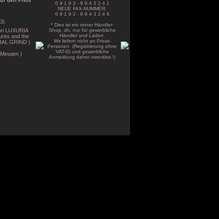
für den Preis
0 9 1 9 2 - 9 9 4 3 2 4 1
NEUE FAX-NUMMER:
0 9 1 9 2 - 9 9 4 3 2 4 6
3)
* Dies ist ein reiner Händler-
s on LUXURIA
Shop, dh. nur für gewerbliche
Händler und Läden.
tures and the
Wir liefern nicht an Privat-
TRIAL GRIND )
Personen (Registrierung ohne
VAT-ID und gewerbliche
 Minuten )
Anmeldung daher zwecklos !)