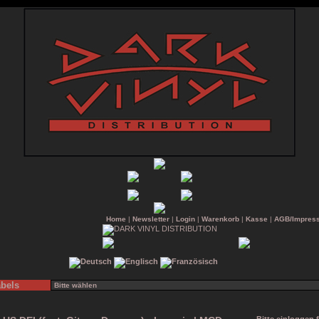
Home
|
Newsletter
|
Login
|
Warenkorb
|
Kasse
|
AGB/Impres
bels