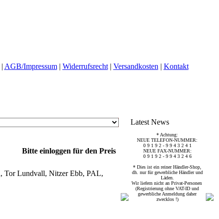
|
AGB/Impressum
|
Widerrufsrecht
|
Versandkosten
|
Kontakt
Latest News
* Achtung:
NEUE TELEFON-NUMMER:
0 9 1 9 2 - 9 9 4 3 2 4 1
Bitte einloggen für den Preis
NEUE FAX-NUMMER:
0 9 1 9 2 - 9 9 4 3 2 4 6
* Dies ist ein reiner Händler-Shop,
, Tor Lundvall, Nitzer Ebb, PAL,
dh. nur für gewerbliche Händler und
Läden.
Wir liefern nicht an Privat-Personen
(Registrierung ohne VAT-ID und
gewerbliche Anmeldung daher
zwecklos !)