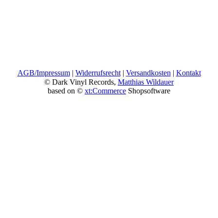
AGB/Impressum
|
Widerrufsrecht
|
Versandkosten
|
Kontakt
© Dark Vinyl Records,
Matthias Wildauer
based on ©
xt:Commerce
Shopsoftware