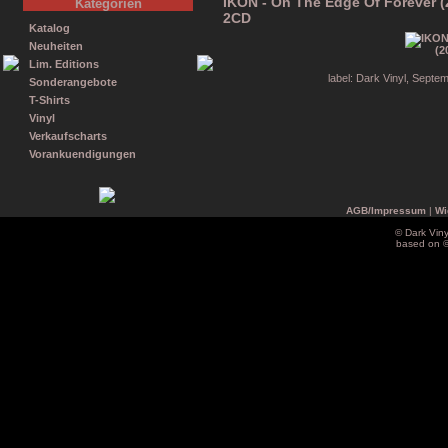
IKON - On The Edge Of Forever (2
Kategorien
2CD
Katalog
Neuheiten
Lim. Editions
label: Dark Vinyl, Sept
Sonderangebote
T-Shirts
Vinyl
Verkaufscharts
Vorankuendigungen
AGB/Impressum
|
Wi
© Dark Vin
based on 