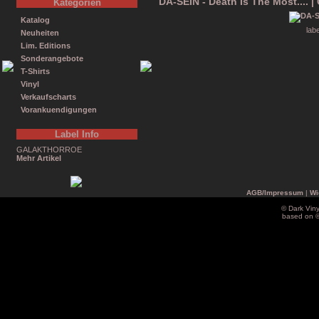
DA-SEIN - Death Is The Most.... |
Kategorien
Katalog
lab
Neuheiten
Lim. Editions
Sonderangebote
T-Shirts
Vinyl
Verkaufscharts
Vorankuendigungen
Label Info
GALAKTHORROE
Mehr Artikel
AGB/Impressum
|
Wi
© Dark Vin
based on 