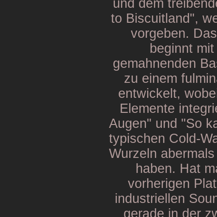
und dem treibend
to Biscuitland", w
vorgeben. Das 
beginnt mi
gemahnenden Bas
zu einem fulmin
entwickelt, wobe
Elemente integri
Augen" und "So ka
typischen Cold-Wa
Wurzeln abermals 
haben. Hat m
vorherigen Plat
industriellen Sou
gerade in der z