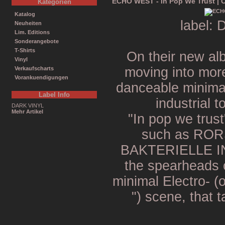
ECHO WEST - In Pop We Trust | 
Kategorien
Katalog
label: 
Neuheiten
Lim. Editions
Sonderangebote
T-Shirts
On their new alb
Vinyl
moving into mor
Verkaufscharts
Vorankuendigungen
danceable minima
Label Info
industrial 
DARK VINYL
Mehr Artikel
"In pop we trus
such as RO
BAKTERIELLE IN
the spearheads 
minimal Electro- 
") scene, that t