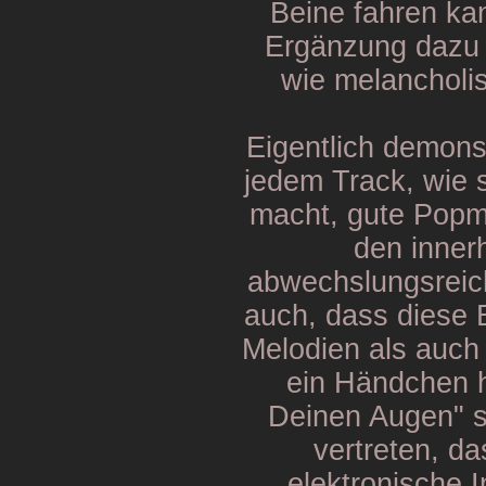
Beine fahren ka
Ergänzung dazu z
wie melancholi
Eigentlich demonst
jedem Track, wi
macht, gute Popm
den inner
abwechslungsreich
auch, dass diese 
Melodien als auch
ein Händchen ha
Deinen Augen" s
vertreten, d
elektronische 