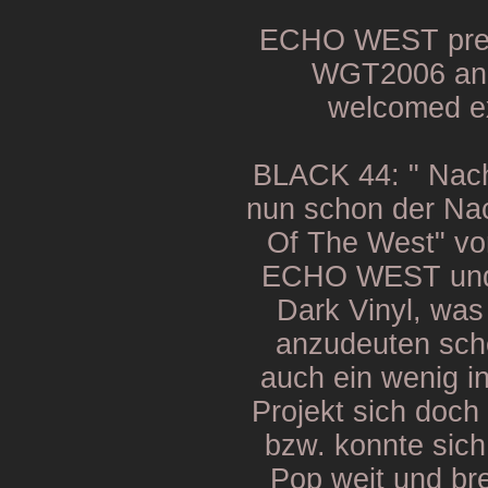
ECHO WEST prese
WGT2006 and
welcomed ex
BLACK 44: " Nach
nun schon der Na
Of The West" vo
ECHO WEST und 
Dark Vinyl, was
anzudeuten sche
auch ein wenig in 
Projekt sich doch
bzw. konnte sich
Pop weit und br