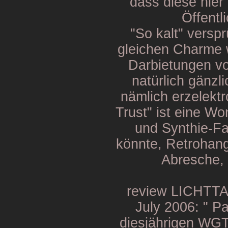
dass diese hier
Öffentl
"So kalt" vers
gleichen Charme 
Darbietungen vo
natürlich gänzli
nämlich erzelekt
Trust" ist eine Wo
und Synthie-Fa
könnte, Retrohan
Abresche
review LICHTT
July 2006: " P
diesjährigen WGT 