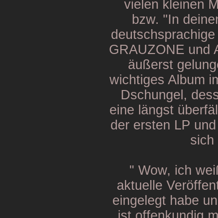
vielen kleinen M
bzw. "In deine
deutschsprachige
GRAUZONE und Art
äußerst gelung
wichtiges Album im
Dschungel, desse
eine längst überfä
der ersten LP und
sich 
" Wow, ich wei
aktuelle Veröffent
eingelegt habe u
ist offenkundig m