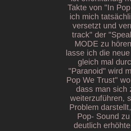
Takte von "In Pop 
ich mich tatsächl
versetzt und ver
track" der "Spe
MODE zu hören.
lasse ich die ne
gleich mal dur
"Paranoid" wird m
Pop We Trust" wom
dass man sich z
weiterzuführen, 
Problem darstellt
Pop- Sound zu 
deutlich erhöht