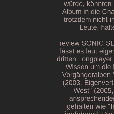
würde, könnte
Album in die Ch
trotzdem nicht i
Leute, halt
review SONIC SE
lässt es laut ei
dritten Longplaye
Wissen um die k
Vorgängeralben
(2003, Eigenver
West" (2005,
ansprechende
gehalten wie "I