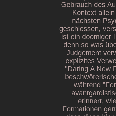
Gebrauch des Aus
Kontext allein
nächsten Psyc
geschlossen, vers
ist ein doomiger 
denn so was übe
Judgement verw
explizites Verwei
"Daring A New P
beschwörerische
während "For
avantgardisti
erinnert, wi
Formationen gern