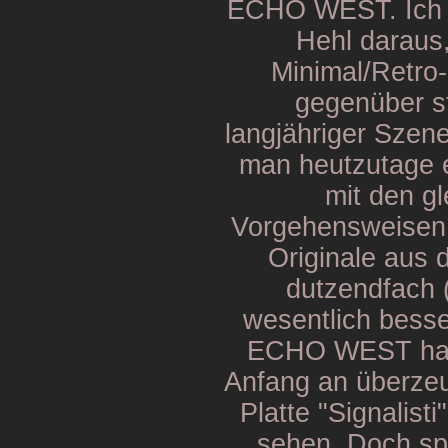
ECHO WEST. Ich m
Hehl daraus
Minimal/Retro
gegenüber s
langjähriger Szen
man heutzutage ei
mit den g
Vorgehensweisen 
Originale aus 
dutzendfach (
wesentlich besse
ECHO WEST habe
Anfang an überzeug
Platte "Signalist
sehen. Doch sp