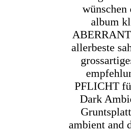
wünschen 
album k
ABERRANT 
allerbeste sa
grossartige
empfehlun
PFLICHT für
Dark Ambie
Gruntsplat
ambient and d