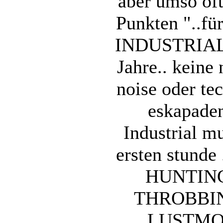
aber umso öft
Punkten "..für
INDUSTRIAL a
Jahre.. kein
noise oder te
eskapade
Industrial mu
ersten stunde 
HUNTING
THROBBIN
LUSTMOR