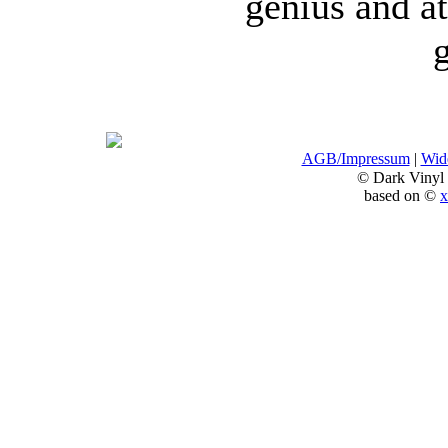
genius and at
AGB/Impressum
|
Wide
© Dark Vinyl
based on ©
x