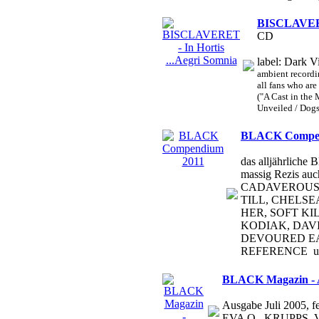
BISCLAVERET
CD
label: Dark V
ambient recordin
all fans who a
("A Cast in the
Unveiled / Dogs 
BLACK Compen
das alljährlic
massig Rezis a
CADAVEROUS 
TILL, CHELSE
HER, SOFT KI
KODIAK, DAVI
DEVOURED E
REFERENCE un
BLACK Magazin - 
Ausgabe Juli 2005
EVA Q., KRUPPS,