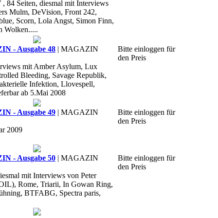
, 84 Seiten, diesmal mit Interviews
ers Mulm, DeVision, Front 242,
blue, Scorn, Lola Angst, Simon Finn,
n Wolken.....
 - Ausgabe 48
| MAGAZIN
Bitte einloggen für
den Preis
nterviews mit Amber Asylum, Lux
trolled Bleeding, Savage Republik,
terielle Infektion, Llovespell,
eferbar ab 5.Mai 2008
 - Ausgabe 49
| MAGAZIN
Bitte einloggen für
den Preis
ar 2009
 - Ausgabe 50
| MAGAZIN
Bitte einloggen für
den Preis
iesmal mit Interviews von Peter
OIL), Rome, Triarii, In Gowan Ring,
Jühning, BTFABG, Spectra paris,