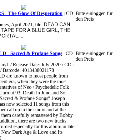
 The Glow Of Desperation
| CD
Bitte einloggen für
den Preis
ies, April 2021, file:
DEAD CAN
TAPE FOR A BLUE GIRL, THE
ORTAL....
- Sacred & Profane Songs
| CD
Bitte einloggen für
den Preis
inyl
/ Release Date: July 2020 / CD :
/ Barcode: 4013438021178
re known to most people from
pent era, when they were the most
entatives of Neo / Psychedelic Folk
 Current 93, Death In June and Sol
"Sacred & Profane Songs" Joseph
as now selected 11 songs from this
hem all up in the studio and at the
 them carefully remastered by Bobby
addition, there are two new tracks
corded especially for this album in late
s New Dark Age & Love and Its
).