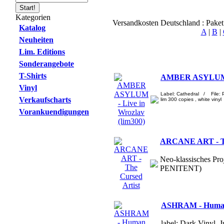
Kategorien
Versandkosten Deutschland : Pake
Katalog
A
|
B
|
Neuheiten
Lim. Editions
Sonderangebote
T-Shirts
AMBER ASYLUM - 
Vinyl
Label: Cathedral / File:
Verkaufscharts
lim 300 copies , white vinyl
Vorankuendigungen
ARCANE ART - Th
Neo-klassisches Pro
PENITENT)
ASHRAM - Human
label: Dark Vinyl, 