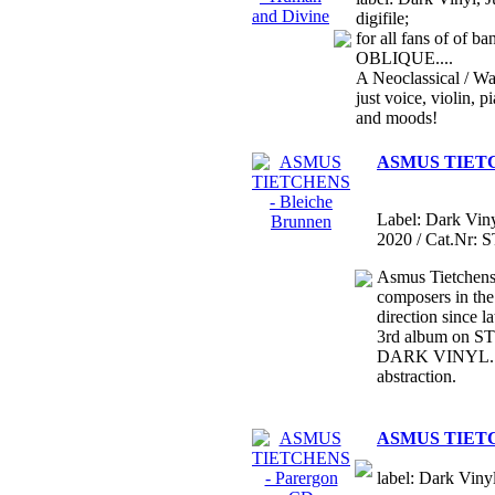
digifile;
for all fans of o
OBLIQUE....
A Neoclassical / Wa
just voice, violin,
and moods!
ASMUS TIETCH
Label: Dark Viny
2020 / Cat.Nr: 
Asmus Tietchens 
composers in the
direction since
3rd album on S
DARK VINYL..El
abstraction.
ASMUS TIETC
label: Dark Vinyl