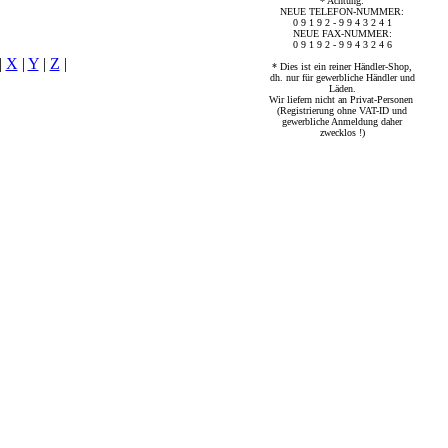
* Achtung:
NEUE TELEFON-NUMMER:
0 9 1 9 2 - 9 9 4 3 2 4 1
NEUE FAX-NUMMER:
0 9 1 9 2 - 9 9 4 3 2 4 6
|
X
|
Y
|
Z
|
* Dies ist ein reiner Händler-Shop,
dh. nur für gewerbliche Händler und
Läden.
Wir liefern nicht an Privat-Personen
(Registrierung ohne VAT-ID und
gewerbliche Anmeldung daher
zwecklos !)