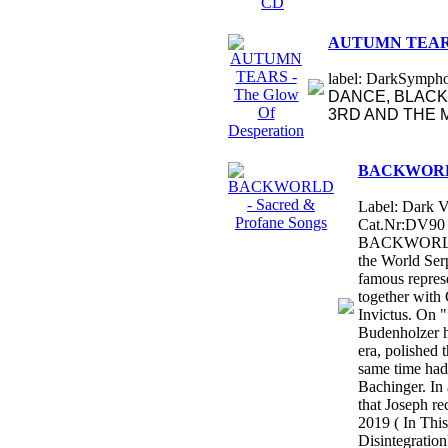
AUTUMN TEARS -
label: DarkSymphon
DANCE, BLACK 
3RD AND THE M
BACKWORLD 
Label: Dark V
Cat.Nr:DV90 
BACKWORLD a
the World Ser
famous repres
together with
Invictus. On 
Budenholzer h
era, polished t
same time had
Bachinger. In 
that Joseph re
2019 ( In Thi
Disintegration