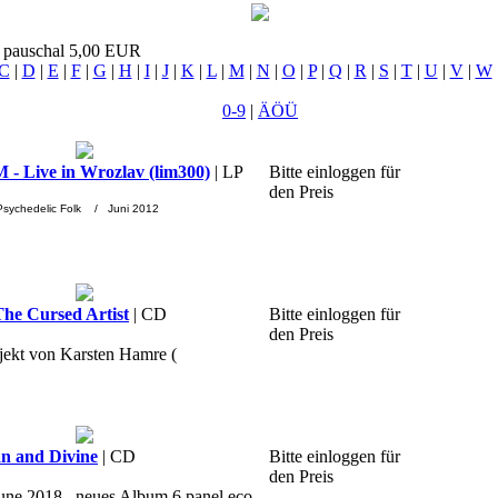
t pauschal 5,00 EUR
C
|
D
|
E
|
F
|
G
|
H
|
I
|
J
|
K
|
L
|
M
|
N
|
O
|
P
|
Q
|
R
|
S
|
T
|
U
|
V
|
W
0-9
|
ÄÖÜ
Live in Wrozlav (lim300)
| LP
Bitte einloggen für
den Preis
 Psychedelic Folk / Juni 2012
e Cursed Artist
| CD
Bitte einloggen für
den Preis
jekt von Karsten Hamre (
 and Divine
| CD
Bitte einloggen für
den Preis
June 2018 , neues Album,6 panel eco