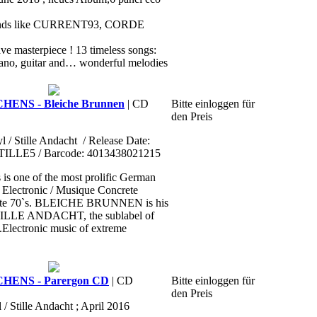
f bands like CURRENT93, CORDE
ve masterpiece ! 13 timeless songs:
 piano, guitar and… wonderful melodies
ENS - Bleiche Brunnen
| CD
Bitte einloggen für
den Preis
l / Stille Andacht
/ Release Date:
STILLE5 / Barcode: 4013438021215
is one of the most prolific German
 Electronic / Musique Concrete
 late 70`s. BLEICHE BRUNNEN is his
TILLE ANDACHT, the sublabel of
ectronic music of extreme
HENS - Parergon CD
| CD
Bitte einloggen für
den Preis
 / Stille Andacht ; April 2016