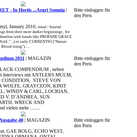
 - In Hortis ...Aegri Somnia
|
Bitte einloggen für
den Preis
inyl, January 2016;
ritual / funeral
gs from their more darker beginnings , for
re familiar with bands like PROFANE GRACE
 Mold.."...) or early CURRENT93 ("Nature
Blood rising")......
dium 2011
| MAGAZIN
Bitte einloggen für
den Preis
he BLACK COMPENDIUM , neben
uch Interviews mit ANTLERS MULM,
CONDITION, STEVE VON
A WOLFE, GRAYCEON, KINIT
LL, WINDY & CARL, LOCRIAN,
D V. D`ANDREA, SUN
ARTH, WRECK AND
d vielen mehr ……
Ausgabe 40
| MAGAZIN
Bitte einloggen für
den Preis
, feat. GAE BOLG, ECHO WEST,
 VIDNA OBMANA, QNTAL...