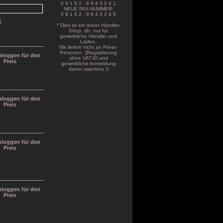
0 9 1 9 2 - 9 9 4 3 2 4 1
NEUE FAX-NUMMER:
0 9 1 9 2 - 9 9 4 3 2 4 6
|
* Dies ist ein reiner Händler-
Shop, dh. nur für
gewerbliche Händler und
Läden.
Wir liefern nicht an Privat-
Personen (Registrierung
inloggen für den
ohne VAT-ID und
Preis
gewerbliche Anmeldung
daher zwecklos !)
inloggen für den
Preis
inloggen für den
Preis
inloggen für den
Preis