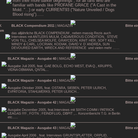
from their more darker beginnings , for all fans who are
familiar with bands like PROFANE GRACE ("A Cast in the
Mold.."...) or early CURRENT93 ("Nature Unveiled / Dogs
Blood rising")......
BLACK Compendium 2011
| MAGAZIN
Bitte e
das alljährliche BLACK COMPENDIUM , neben massig Rezis auch
Interviews mit ANTLERS MULM, CADAVEROUS CONDITION, STEVE
VON TILL, CHELSEA WOLFE, GRAYCEON, KINIT HER, SOFT KILL,
WINDY & CARL, LOCRIAN, KODIAK, DAVID V. D`ANDREA, SUN
DEVOURED EARTH, WRECK AND REFERENCE und vielen mehr ……
BLACK Magazin - Ausgabe 40
| MAGAZIN
Bitte e
Ausgabe Juli 2005, feat. GAE BOLG, ECHO WEST, EVA Q., KRUPPS,
VIDNA OBMANA, QNTAL...
BLACK Magazin - Ausgabe 41
| MAGAZIN
Bitte e
Ausgabe Oktober 2005, feat. OSTARA, SIEBEN, PETER ULRICH,
EVPATORIA, STAHLWERK9, PETER ULRICH...
BLACK Magazin - Ausgabe 42
| MAGAZIN
Bitte e
Ausgabe Dezember 2005, feat.Interviews mit SIXTH COMM / PATRICK
LEAGAS !!!!! , FOTN ; FEINDFLUG, DBPIT ,... Konzertbericht T.G. in Berlin
etc......
BLACK Magazin - Ausgabe 43
| MAGAZIN
Bitte e
Ausgabe April 2006 , feat. Interviews GRUNTSPLATTER, ORPLID,