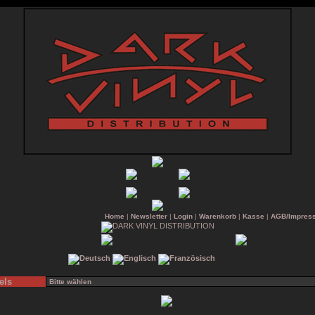
Home
|
Newsletter
|
Login
|
Warenkorb
|
Kasse
|
AGB/Impres
els