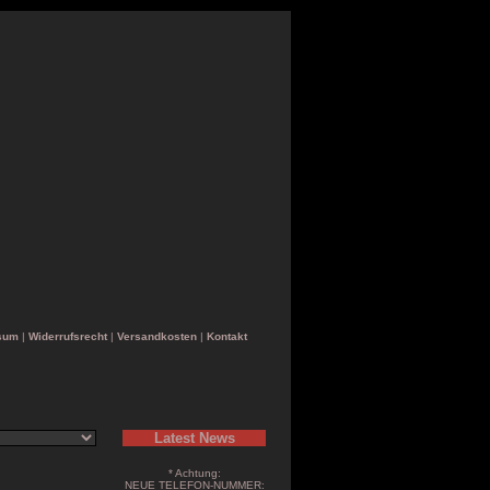
sum
|
Widerrufsrecht
|
Versandkosten
|
Kontakt
Latest News
* Achtung:
NEUE TELEFON-NUMMER: