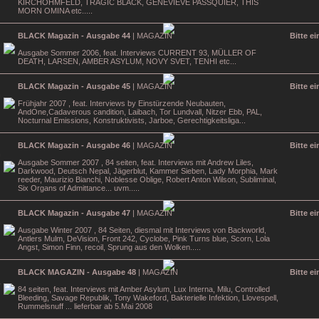
KIRCHOHMFELD, TRAGIC BLACK, GENEVIEVE PASSQUIER, THIS
MORN OMINA etc.....
BLACK Magazin - Ausgabe 44
| MAGAZIN
Bitte e
Ausgabe Sommer 2006, feat. Interviews CURRENT 93, MÜLLER OF
DEATH, LARSEN, AMBER ASYLUM, NOVY SVET, TENHI etc...
BLACK Magazin - Ausgabe 45
| MAGAZIN
Bitte e
Frühjahr 2007 , feat. Interviews by Einstürzende Neubauten,
AndOne,Cadaverous candition, Laibach, Tor Lundvall, Nitzer Ebb, PAL,
Nocturnal Emissions, Konstruktivists, Jarboe, Gerechtigkeitsliga...
BLACK Magazin - Ausgabe 46
| MAGAZIN
Bitte e
Ausgabe Sommer 2007 , 84 seiten, feat. Interviews mit Andrew Liles,
Darkwood, Deutsch Nepal, Jägerblut, Kammer Sieben, Lady Morphia, Mark
reeder, Maurizio Bianchi, Noblesse Oblige, Robert Anton Wilson, Subliminal,
Six Organs of Admittance... uvm.....
BLACK Magazin - Ausgabe 47
| MAGAZIN
Bitte e
Ausgabe Winter 2007 , 84 Seiten, diesmal mit Interviews von Backworld,
Antlers Mulm, DeVision, Front 242, Cyclobe, Pink Turns blue, Scorn, Lola
Angst, Simon Finn, recoil, Sprung aus den Wolken.....
BLACK MAGAZIN - Ausgabe 48
| MAGAZIN
Bitte e
84 seiten, feat. Interviews mit Amber Asylum, Lux Interna, Milu, Controlled
Bleeding, Savage Republik, Tony Wakeford, Bakterielle Infektion, Llovespell,
Rummelsnuff ... lieferbar ab 5.Mai 2008