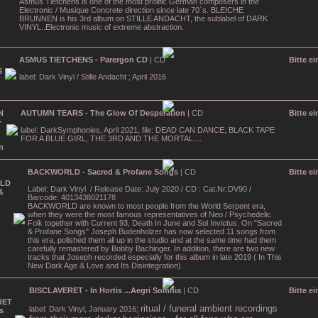
Asmus Tietchens is one of the most prolific German composers in the
Electronic / Musique Concrete direction since late 70`s. BLEICHE
BRUNNEN is his 3rd album on STILLE ANDACHT, the sublabel of DARK
VINYL..Electronic music of extreme abstraction.
ASMUS TIETCHENS - Parergon CD
| CD
Bitte e
label: Dark Vinyl / Stille Andacht ; April 2016
AUTUMN TEARS - The Glow Of Desperation
| CD
Bitte e
label: DarkSymphonies, April 2021, file:
DEAD CAN DANCE, BLACK TAPE
FOR A BLUE GIRL, THE 3RD AND THE MORTAL....
BACKWORLD - Sacred & Profane Songs
| CD
Bitte e
Label: Dark Vinyl
/ Release Date: July 2020 / CD : Cat.Nr:DV90 /
Barcode: 4013438021178
BACKWORLD are known to most people from the World Serpent era,
when they were the most famous representatives of Neo / Psychedelic
Folk together with Current 93, Death In June and Sol Invictus. On "Sacred
& Profane Songs" Joseph Budenholzer has now selected 11 songs from
this era, polished them all up in the studio and at the same time had them
carefully remastered by Bobby Bachinger. In addition, there are two new
tracks that Joseph recorded especially for this album in late 2019 ( In This
New Dark Age & Love and Its Disintegration).
BISCLAVERET - In Hortis ...Aegri Somnia
| CD
Bitte e
ritual / funeral ambient recordings
label: Dark Vinyl, January 2016;