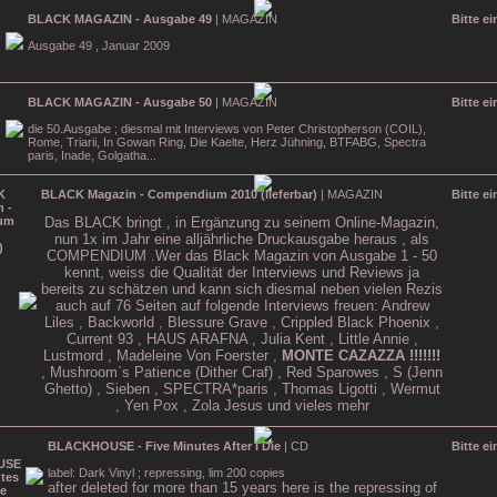
BLACK MAGAZIN - Ausgabe 49
| MAGAZIN
Bitte e
Ausgabe 49 , Januar 2009
BLACK MAGAZIN - Ausgabe 50
| MAGAZIN
Bitte e
die 50.Ausgabe ; diesmal mit Interviews von Peter Christopherson (COIL),
Rome, Triarii, In Gowan Ring, Die Kaelte, Herz Jühning, BTFABG, Spectra
paris, Inade, Golgatha...
BLACK Magazin - Compendium 2010 (lieferbar)
| MAGAZIN
Bitte e
Das BLACK bringt , in Ergänzung zu seinem Online-Magazin,
nun 1x im Jahr eine alljährliche Druckausgabe heraus , als
COMPENDIUM .Wer das Black Magazin von Ausgabe 1 - 50
kennt, weiss die Qualität der Interviews und Reviews ja
bereits zu schätzen und kann sich diesmal neben vielen Rezis
auch auf 76 Seiten auf folgende Interviews freuen:
Andrew
Liles , Backworld , Blessure Grave , Crippled Black Phoenix ,
Current 93 , HAUS ARAFNA , Julia Kent , Little Annie ,
Lustmord , Madeleine Von Foerster ,
MONTE CAZAZZA !!!!!!!
, Mushroom`s Patience (Dither Craf) , Red Sparowes , S (Jenn
Ghetto) , Sieben , SPECTRA*paris , Thomas Ligotti , Wermut
, Yen Pox , Zola Jesus
und vieles mehr
BLACKHOUSE - Five Minutes After I Die
| CD
Bitte e
label: Dark Vinyl ; repressing, lim 200 copies
after deleted for more than 15 years here is the repressing of