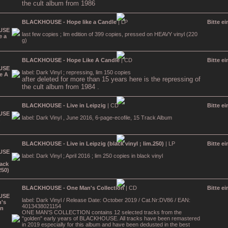
the cult album from 1986
BLACKHOUSE - Hope like a Candle
| LP
Bitte e
last few copies ; lim edition of 399 copies, pressed on HEAVY vinyl (220
g)
BLACKHOUSE - Hope Like A Candle
| CD
Bitte e
label: Dark Vinyl ; repressing, lim 150 copies
after deleted for more than 15 years here is the repressing of
the cult album from 1984 .
BLACKHOUSE - Live in Leipzig
| CD
Bitte e
label: Dark Vinyl , June 2016, 6-page-ecofile, 15 Track Album
BLACKHOUSE - Live in Leipzig (black vinyl ; lim.250)
| LP
Bitte e
label: Dark Vinyl ; April 2016 ; lim 250 copies in black vinyl
BLACKHOUSE - One Man's Collection
| CD
Bitte e
label: Dark Vinyl / Release Date: October 2019 / Cat.Nr:DV86 / EAN:
4013438021154
ONE MAN'S COLLECTION contains 12 selected tracks from the
"golden" early years of BLACKHOUSE. All tracks have been remastered
in 2019 especially for this album and have been dedusted in the best