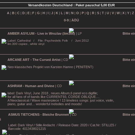
Versandkosten Deutschland : Paket pauschal 5,00 EUR
A
|
B
|
C
|
D
|
E
|
F
|
G
|
H
|
I
|
J
|
K
|
L
|
M
|
N
|
O
|
P
|
Q
|
R
|
S
|
T
|
U
|
V
|
W
|
X
|
Y
|
Z
0-9
|
ÄÖÜ
AMBER ASYLUM - Live in Wrozlav (lim300)
| LP
Bitte e
Label: Cathedral / File: Psychedelic Folk / Juni 2012
lim 300 copies , white vinyl
ARCANE ART - The Cursed Artist
| CD
Bitte e
Neo-klassisches Projekt von Karsten Hamre ( PENITENT)
ASHRAM - Human and Divine
| CD
Bitte e
label: Dark Vinyl, June 2018 , neues Album,6 panel eco digifile;
for all fans of of bands like CURRENT93, CORDE OBLIQUE....
A Neoclassical / Wave masterpiece ! 13 timeless songs: just voice, violin,
piano, guitar and… wonderful melodies and moods!
ASMUS TIETCHENS - Bleiche Brunnen
| CD
Bitte e
Label: Dark Vinyl / Stille Andacht
/ Release Date: 2020 / Cat.Nr: STILLE5 /
Barcode: 4013438021215