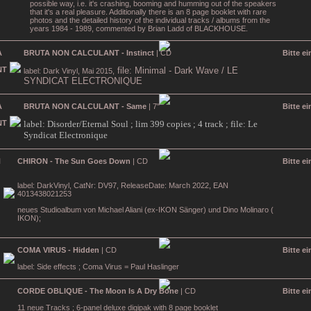
possible way, i.e. it's crashing, booming and humming out of the speakers
that it's a real pleasure. Additionally there is an 8 page booklet with rare
photos and the detailed history of the individual tracks / albums from the
years 1984 - 1989, commented by Brian Ladd of BLACKHOUSE.
BRUTA NON CALCULANT - Instinct
| CD
Bitte e
file: Minimal -
Dark Wave / LE
label: Dark Vinyl, Mai 2015,
SYNDICAT ELECTRONIQUE
BRUTA NON CALCULANT - Same
| 7"
Bitte e
label: Disorder/Eternal Soul ; lim 399 copies ; 4 track ; file: Le
Syndicat Electronique
CHIRON - The Sun Goes Down
| CD
Bitte e
label: DarkVinyl, CatNr:
DV97, ReleaseDate: March 2022, EAN
4013438021253
neues Studioalbum von Michael Aliani (ex-IKON Sänger) und Dino Molinaro (
IKON);
COMA VIRUS - Hidden
| CD
Bitte e
label: Side effects ; Coma Virus = Paul Haslinger
CORDE OBLIQUE - The Moon Is A Dry Bone
| CD
Bitte e
11 neue Tracks ; 6-panel deluxe digipak with 8 page booklet