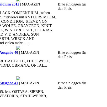
dium 2011
| MAGAZIN
Bitte einloggen für
den Preis
he BLACK COMPENDIUM , neben
uch Interviews mit ANTLERS MULM,
CONDITION, STEVE VON
A WOLFE, GRAYCEON, KINIT
LL, WINDY & CARL, LOCRIAN,
D V. D`ANDREA, SUN
ARTH, WRECK AND
d vielen mehr ……
Ausgabe 40
| MAGAZIN
Bitte einloggen für
den Preis
, feat. GAE BOLG, ECHO WEST,
 VIDNA OBMANA, QNTAL...
Ausgabe 41
| MAGAZIN
Bitte einloggen für
den Preis
05, feat. OSTARA, SIEBEN,
EVPATORIA, STAHLWERK9,