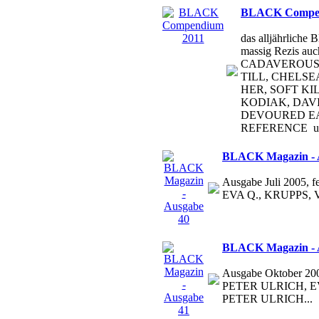
BLACK Compen
das alljährlic
massig Rezis a
CADAVEROUS 
TILL, CHELSE
HER, SOFT KI
KODIAK, DAVI
DEVOURED E
REFERENCE un
BLACK Magazin - 
Ausgabe Juli 2005
EVA Q., KRUPPS,
BLACK Magazin - 
Ausgabe Oktober 20
PETER ULRICH, 
PETER ULRICH...