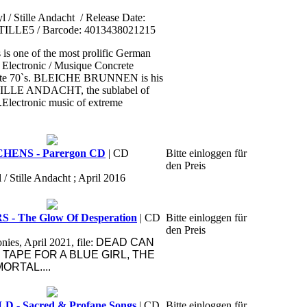
l / Stille Andacht
/ Release Date:
STILLE5 / Barcode: 4013438021215
is one of the most prolific German
 Electronic / Musique Concrete
 late 70`s. BLEICHE BRUNNEN is his
TILLE ANDACHT, the sublabel of
ectronic music of extreme
HENS - Parergon CD
| CD
Bitte einloggen für
den Preis
 / Stille Andacht ; April 2016
 The Glow Of Desperation
| CD
Bitte einloggen für
den Preis
ies, April 2021, file:
DEAD CAN
TAPE FOR A BLUE GIRL, THE
ORTAL....
- Sacred & Profane Songs
| CD
Bitte einloggen für