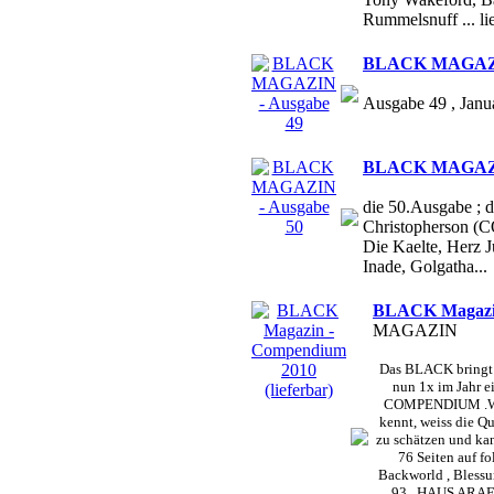
Rummelsnuff ... li
BLACK MAGAZIN
Ausgabe 49 , Janu
BLACK MAGAZIN
die 50.Ausgabe ; d
Christopherson (C
Die Kaelte, Herz 
Inade, Golgatha...
BLACK Magazin 
MAGAZIN
Das BLACK bringt 
nun 1x im Jahr ei
COMPENDIUM .Wer
kennt, weiss die Qu
zu schätzen und kan
76 Seiten auf f
Backworld , Blessu
93 , HAUS ARAFNA