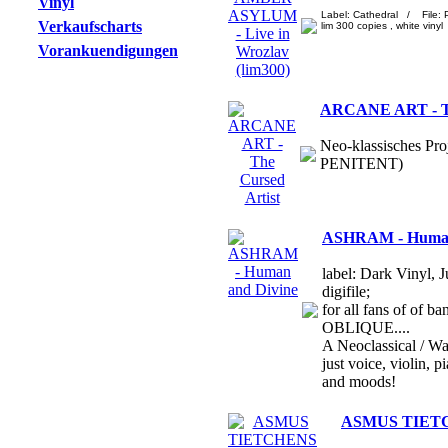
Vinyl
Label: Cathedral / File:
Verkaufscharts
lim 300 copies , white vinyl
Vorankuendigungen
ARCANE ART - Th
Neo-klassisches Pro
PENITENT)
ASHRAM - Human
label: Dark Vinyl, 
digifile;
for all fans of o
OBLIQUE....
A Neoclassical / Wa
just voice, violin,
and moods!
ASMUS TIETCH