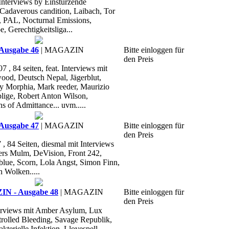
 Interviews by Einstürzende
adaverous candition, Laibach, Tor
, PAL, Nocturnal Emissions,
e, Gerechtigkeitsliga...
Ausgabe 46
| MAGAZIN
Bitte einloggen für
den Preis
, 84 seiten, feat. Interviews mit
ood, Deutsch Nepal, Jägerblut,
 Morphia, Mark reeder, Maurizio
lige, Robert Anton Wilson,
s of Admittance... uvm.....
Ausgabe 47
| MAGAZIN
Bitte einloggen für
den Preis
, 84 Seiten, diesmal mit Interviews
ers Mulm, DeVision, Front 242,
blue, Scorn, Lola Angst, Simon Finn,
n Wolken.....
 - Ausgabe 48
| MAGAZIN
Bitte einloggen für
den Preis
nterviews mit Amber Asylum, Lux
trolled Bleeding, Savage Republik,
terielle Infektion, Llovespell,