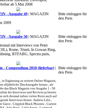
eferbar ab 5.Mai 2008
 - Ausgabe 49
| MAGAZIN
Bitte einloggen für
den Preis
ar 2009
 - Ausgabe 50
| MAGAZIN
Bitte einloggen für
den Preis
iesmal mit Interviews von Peter
OIL), Rome, Triarii, In Gowan Ring,
Jühning, BTFABG, Spectra paris,
- Compendium 2010 (lieferbar)
|
Bitte einloggen für
den Preis
, in Ergänzung zu seinem Online-Magazin,
ne alljährliche Druckausgabe heraus , als
 das Black Magazin von Ausgabe 1 - 50
alität der Interviews und Reviews ja bereits
n sich diesmal neben vielen Rezis auch auf
olgende Interviews freuen:
Andrew Liles ,
re Grave , Crippled Black Phoenix , Current
 , Julia Kent , Little Annie , Lustmord ,