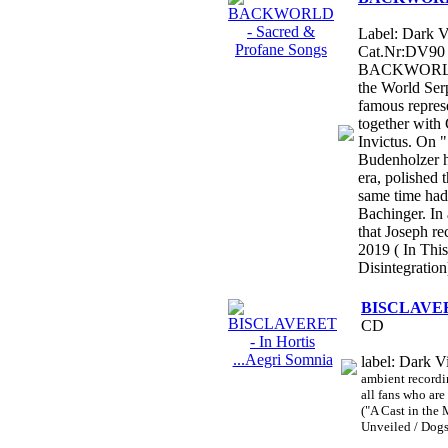
Label: Dark V
Cat.Nr:DV90 
BACKWORLD a
the World Ser
famous repres
together with
Invictus. On 
Budenholzer h
era, polished t
same time had
Bachinger. In 
that Joseph re
2019 ( In Thi
Disintegration
BISCLAVERET
CD
label: Dark V
ambient recordin
all fans who a
("A Cast in the
Unveiled / Dogs 