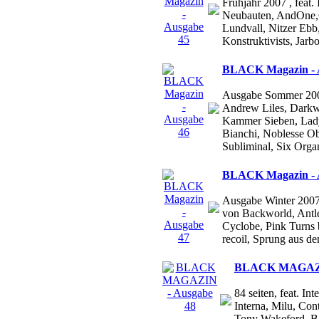
Frühjahr 2007 , feat.
Neubauten, AndOne,C
Lundvall, Nitzer Ebb
Konstruktivists, Jarbo
BLACK Magazin - 
Ausgabe Sommer 2007 
Andrew Liles, Darkw
Kammer Sieben, Lady
Bianchi, Noblesse Ob
Subliminal, Six Organ
BLACK Magazin - 
Ausgabe Winter 2007 
von Backworld, Antl
Cyclobe, Pink Turns 
recoil, Sprung aus de
BLACK MAGAZIN
84 seiten, feat. I
Interna, Milu, Con
Tony Wakeford, Bak