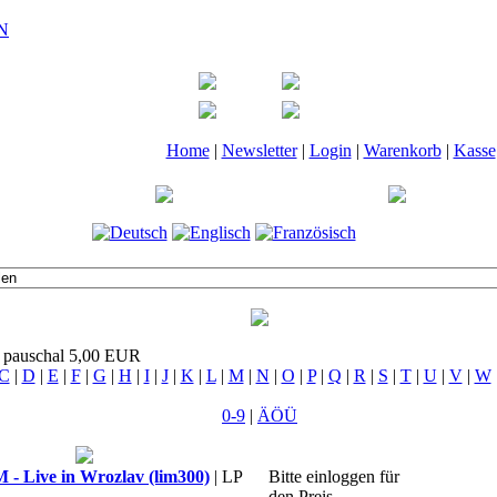
Home
|
Newsletter
|
Login
|
Warenkorb
|
Kasse
t pauschal 5,00 EUR
C
|
D
|
E
|
F
|
G
|
H
|
I
|
J
|
K
|
L
|
M
|
N
|
O
|
P
|
Q
|
R
|
S
|
T
|
U
|
V
|
W
0-9
|
ÄÖÜ
Live in Wrozlav (lim300)
| LP
Bitte einloggen für
den Preis