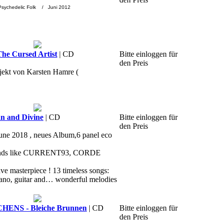
 Psychedelic Folk / Juni 2012
e Cursed Artist
| CD
Bitte einloggen für
den Preis
jekt von Karsten Hamre (
 and Divine
| CD
Bitte einloggen für
den Preis
June 2018 , neues Album,6 panel eco
f bands like CURRENT93, CORDE
ve masterpiece ! 13 timeless songs:
 piano, guitar and… wonderful melodies
ENS - Bleiche Brunnen
| CD
Bitte einloggen für
den Preis