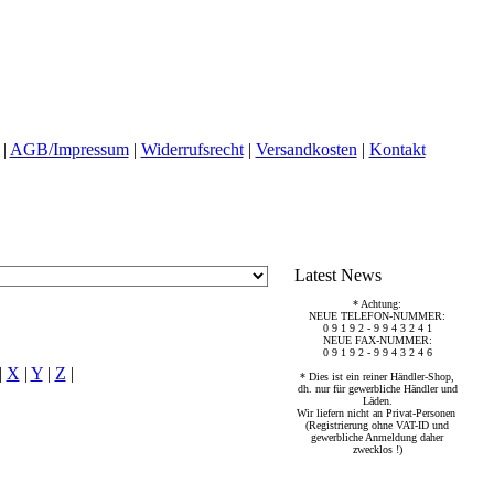
|
AGB/Impressum
|
Widerrufsrecht
|
Versandkosten
|
Kontakt
Latest News
* Achtung:
NEUE TELEFON-NUMMER:
0 9 1 9 2 - 9 9 4 3 2 4 1
NEUE FAX-NUMMER:
0 9 1 9 2 - 9 9 4 3 2 4 6
|
X
|
Y
|
Z
|
* Dies ist ein reiner Händler-Shop,
dh. nur für gewerbliche Händler und
Läden.
Wir liefern nicht an Privat-Personen
(Registrierung ohne VAT-ID und
gewerbliche Anmeldung daher
zwecklos !)