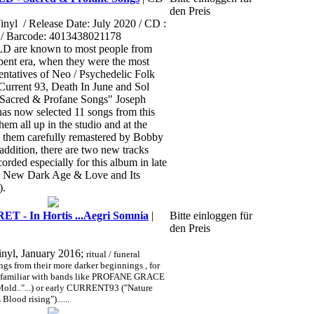
den Preis
inyl
/ Release Date: July 2020 / CD :
/ Barcode: 4013438021178
re known to most people from
pent era, when they were the most
entatives of Neo / Psychedelic Folk
 Current 93, Death In June and Sol
"Sacred & Profane Songs" Joseph
as now selected 11 songs from this
hem all up in the studio and at the
 them carefully remastered by Bobby
addition, there are two new tracks
corded especially for this album in late
s New Dark Age & Love and Its
).
 - In Hortis ...Aegri Somnia
|
Bitte einloggen für
den Preis
inyl, January 2016;
ritual / funeral
gs from their more darker beginnings , for
re familiar with bands like PROFANE GRACE
 Mold.."...) or early CURRENT93 ("Nature
Blood rising")......