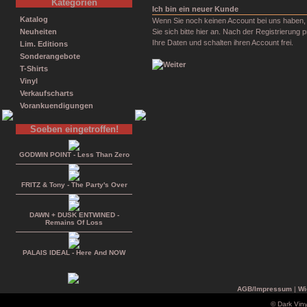
Kategorien
Ich bin ein neuer Kunde
Katalog
Wenn Sie noch keinen Account bei uns haben,
Neuheiten
Sie sich bitte hier an. Nach der Registrierung p
Ihre Daten und schalten ihren Account frei.
Lim. Editions
Sonderangebote
T-Shirts
Vinyl
Verkaufscharts
Vorankuendigungen
Soeben eingetroffen!
GODWIN POINT - Less Than Zero
FRITZ & Tony - The Party's Over
DAWN + DUSK ENTWINED -
Remains Of Loss
PALAIS IDEAL - Here And NOW
AGB/Impressum
|
Wi
© Dark Vin