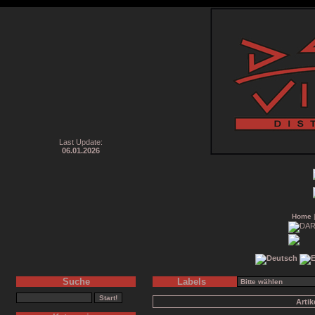
Last Update:
06.01.2026
Home
Suche
Labels
Arti