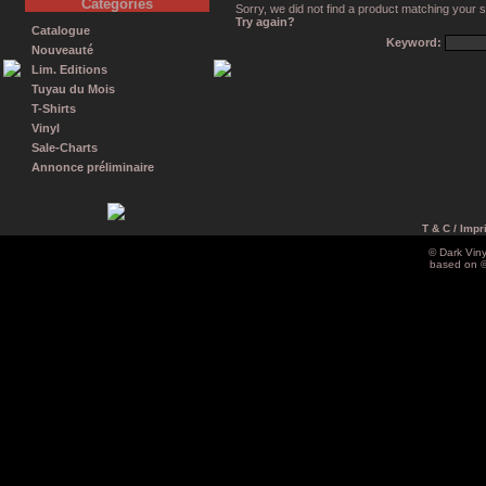
Catégories
Sorry, we did not find a product matching your 
Try again?
Catalogue
Keyword:
Nouveauté
Lim. Editions
Tuyau du Mois
T-Shirts
Vinyl
Sale-Charts
Annonce préliminaire
T & C / Impr
© Dark Vin
based on 