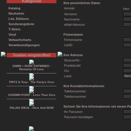
Kategorien
Ihre persönlichen Daten
Katalog
Anrede:
Herr
Neuheiten
Vorname:
Lim. Editions
Nachname:
Sonderangebote
eMail-Adresse:
T-Shirts
Vinyl
Firmendaten
Verkaufscharts
Firmenname:
Vorankuendigungen
UstID:
Soeben eingetroffen!
Ihre Adresse
Strasse/Nr.:
Postleitzahl:
DAWN + DUSK ENTWINED -
Remains Of Loss
Ort:
Land:
FRITZ & Tony - The Party's Over
Ihre Kontaktinformationen
Telefonnummer:
GODWIN POINT - Less Than Zero
Telefaxnummer:
Sichern Sie Ihre Informationen mit einem P
PALAIS IDEAL - Here And NOW
Ihr Passwort:
Passwort bestätigen