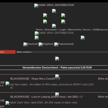
Home
|
Newsletter
|
Login
|
Warenkorb
|
Kasse
|
AGB/Impres
els
Versandkosten Deutschland : Paket pauschal 5,00 EUR
BLACKHOUSE - Hope like a Candle
| LP
Bitte e
last few copies ; lim edition of 399 copies, pressed on HEAVY vinyl (220
g)
BLACKHOUSE - Live in Leipzig (black vinyl ; lim.250)
| LP
Bitte e
label: Dark Vinyl ; April 2016 ; lim 250 copies in black vinyl