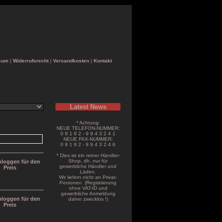
sum
|
Widerrufsrecht
|
Versandkosten
|
Kontakt
Latest News
* Achtung:
NEUE TELEFON-NUMMER:
0 9 1 9 2 - 9 9 4 3 2 4 1
NEUE FAX-NUMMER:
0 9 1 9 2 - 9 9 4 3 2 4 6
* Dies ist ein reiner Händler-
Shop, dh. nur für
inloggen für den
gewerbliche Händler und
Preis
Läden.
Wir liefern nicht an Privat-
Personen (Registrierung
ohne VAT-ID und
gewerbliche Anmeldung
inloggen für den
daher zwecklos !)
Preis