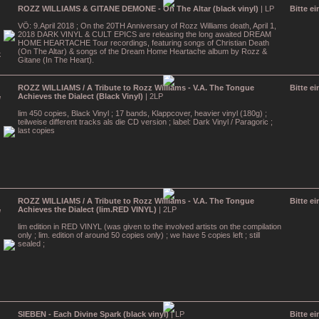
ROZZ WILLIAMS & GITANE DEMONE - On The Altar (black vinyl)
| LP
Bitte e
VÖ: 9.April 2018 ; On the 20TH Anniversary of Rozz Williams death, April 1,
2018 DARK VINYL & CULT EPICS are releasing the long awaited DREAM
HOME HEARTACHE Tour recordings, featuring songs of Christian Death
(On The Altar) & songs of the Dream Home Heartache album by Rozz &
Gitane (In The Heart).
ROZZ WILLIAMS / A Tribute to Rozz Williams - V.A. The Tongue
Bitte e
Achieves the Dialect (Black Vinyl)
| 2LP
lim 450 copies, Black Vinyl ; 17 bands, Klappcover, heavier vinyl (180g) ;
teilweise different tracks als die CD version ; label: Dark Vinyl / Paragoric ;
last copies
ROZZ WILLIAMS / A Tribute to Rozz Williams - V.A. The Tongue
Bitte e
Achieves the Dialect (lim.RED VINYL)
| 2LP
lim edition in RED VINYL (was given to the involved artists on the compilation
only ; lim. edition of around 50 copies only) ; we have 5 copies left ; still
sealed ;
SIEBEN - Each Divine Spark (black vinyl)
| LP
Bitte e