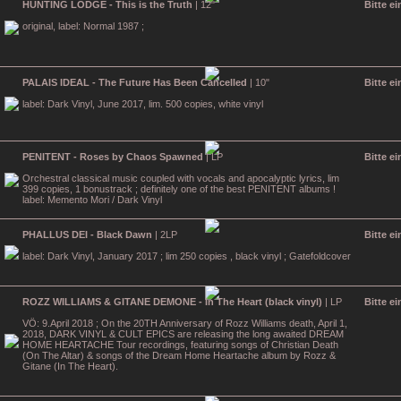
HUNTING LODGE - This is the Truth
| 12"
Bitte e
original, label: Normal 1987 ;
PALAIS IDEAL - The Future Has Been Cancelled
| 10"
Bitte e
label: Dark Vinyl, June 2017, lim. 500 copies, white vinyl
PENITENT - Roses by Chaos Spawned
| LP
Bitte e
Orchestral classical music coupled with vocals and apocalyptic lyrics, lim
399 copies, 1 bonustrack ; definitely one of the best PENITENT albums !
label: Memento Mori / Dark Vinyl
PHALLUS DEI - Black Dawn
| 2LP
Bitte e
label: Dark Vinyl, January 2017 ; lim 250 copies , black vinyl ; Gatefoldcover
ROZZ WILLIAMS & GITANE DEMONE - In The Heart (black vinyl)
| LP
Bitte e
VÖ: 9.April 2018 ; On the 20TH Anniversary of Rozz Williams death, April 1,
2018, DARK VINYL & CULT EPICS are releasing the long awaited DREAM
HOME HEARTACHE Tour recordings, featuring songs of Christian Death
(On The Altar) & songs of the Dream Home Heartache album by Rozz &
Gitane (In The Heart).