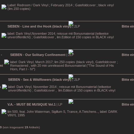
Label: Redroom / Dark Vinyl ; February 2014 ; Gatefoldcover ; black vinyl
(lim.150 copies)
SIEBEN - Line and the Hook (black vinyl)
| 2LP
Bitte e
label: Dark Vinyl,November 2014; reissue mit Bonusmaterial (teilweise
unveröffentlicht) ; Gatefoldcover , lim.Edition of 150 copies in BLACK vinyl
SIEBEN - Our Solitary Confinement
| 2LP
Bitte e
label: Dark Vinyl, March 2017; lim 250 copies (black vinyl), Gatefoldcover ;
Remastered , with 20 min unreleased Bonusmaterial ("The Sound of His
Horn, Part I - IV")
SIEBEN - Sex & Wildflowers (black vinyl)
| 2LP
Bitte e
label: Dark Vinyl, November 2014 ; reissue mit Bonusmaterial (teilweise
unveröffentlicht) ; Gatefoldcover , lim.Edition of 150 copies in BLACK vinyl
V.A. - MUST BE MUSIQUE Vol.1
| LP
Bitte e
lim 500, feat. John Waterman, Sigillum S, Trance, A.Tietchens.., label: DARK
VINYL 1995
9
(von insgesamt
19
Artikeln)