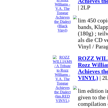
Achieves the
| 2LP
lim 450 copi
bands, Klapp
(180g) ; teil
als die CD ve
Vinyl / Parag
ROZZ WILLI
Rozz Willia
Achieves th
VINYL)
| 2
lim edition
given to the 
compilation o