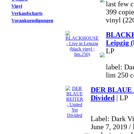
last few c
Vinyl
399 copi
Verkaufscharts
vinyl (22
Vorankuendigungen
BLACKHO
Leipzig (
LP
label: Da
lim 250 c
DER BLAUE R
Divided
| LP
Label: Dark V
June 7, 2019 / 