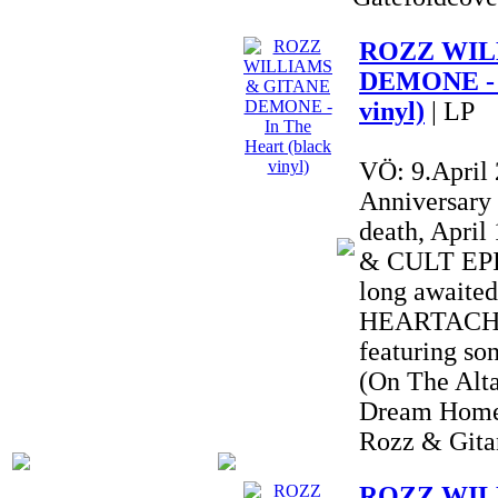
ROZZ WIL
DEMONE - I
vinyl)
| LP
VÖ: 9.April
Anniversary
death, Apri
& CULT EPIC
long awai
HEARTACHE 
featuring so
(On The Alta
Dream Home
Rozz & Gitan
ROZZ WIL