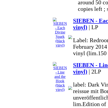
around 50 co
copies left ; 
SIEBEN - Eac
vinyl)
| LP
Label: Redroom
February 2014 
vinyl (lim.150
SIEBEN - Line
vinyl)
| 2LP
label: Dark V
reissue mit Bo
unveröffentlich
lim.Edition o