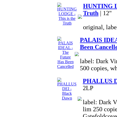
HUNTING LO
Truth
| 12"
original, lab
PALAIS IDEA
Been Cancell
label: Dark Vi
500 copies, wh
PHALLUS DE
2LP
label: Dark V
lim 250 copie
Gatefoldcove