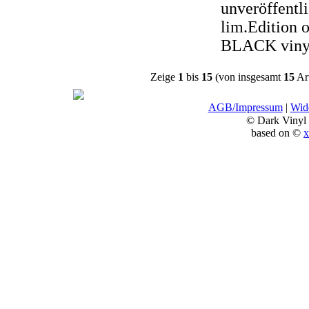
unveröffentli
lim.Edition o
BLACK viny
Zeige
1
bis
15
(von insgesamt
15
Art
AGB/Impressum
|
Wide
© Dark Vinyl
based on ©
x