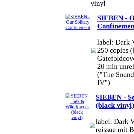
vinyl
SIEBEN - O
Confinemen
label: Dark 
250 copies (
Gatefoldcove
20 min unre
("The Sound 
IV")
SIEBEN - Se
(black vinyl
label: Dark 
reissue mit 