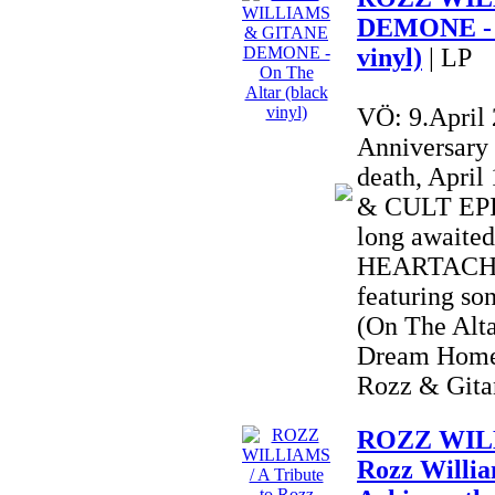
DEMONE - O
vinyl)
| LP
VÖ: 9.April
Anniversary
death, Apri
& CULT EPIC
long awai
HEARTACHE 
featuring so
(On The Alta
Dream Home
Rozz & Gitan
ROZZ WILLI
Rozz Willia