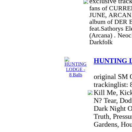
exclusive trac
fans of CURRE
JUNE, ARCANA,
album of DER
feat.Sathorys E
(Arcana) . Neoc
Darkfolk
HUNTING LO
original SM 
trackinglist:
Kill Me, Kic
N? Tear, Dod
Dark Night O
Truth, Pressu
Gardens, Hou