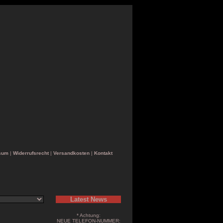
sum
|
Widerrufsrecht
|
Versandkosten
|
Kontakt
Latest News
* Achtung:
NEUE TELEFON-NUMMER: