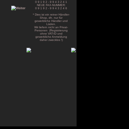
0 9 1 9 2 - 9 9 4 3 2 4 1
NEUE FAX-NUMMER:
0 9 1 9 2 - 9 9 4 3 2 4 6
* Dies ist ein reiner Händler-
Shop, dh. nur für
gewerbliche Händler und
Läden.
Wir liefern nicht an Privat-
Personen (Registrierung
ohne VAT-ID und
gewerbliche Anmeldung
daher zwecklos !)