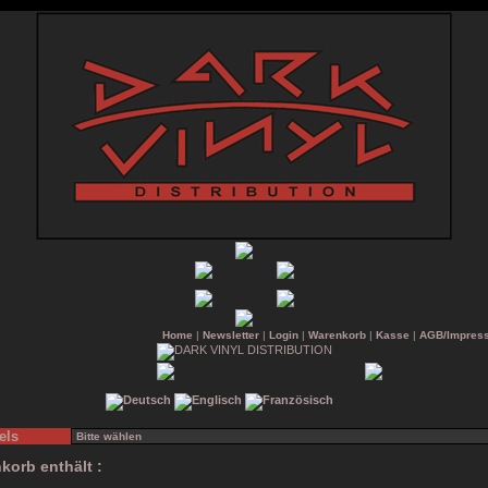
Home
|
Newsletter
|
Login
|
Warenkorb
|
Kasse
|
AGB/Impres
els
korb enthält :