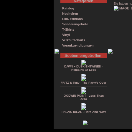
Kategorien
Sie haben no
Katalog
Neuheiten
Lim. Editions
Sonderangebote
T-Shirts
Vinyl
Verkaufscharts
Vorankuendigungen
Soeben eingetroffen!
DAWN + DUSK ENTWINED -
Remains Of Loss
FRITZ & Tony - The Party's Over
GODWIN POINT - Less Than
Zero
PALAIS IDEAL - Here And NOW