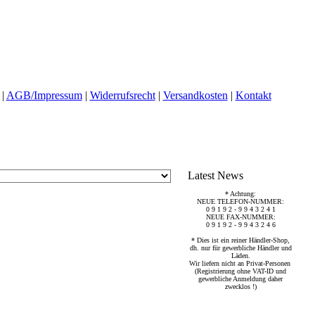
|
AGB/Impressum
|
Widerrufsrecht
|
Versandkosten
|
Kontakt
Latest News
* Achtung:
NEUE TELEFON-NUMMER:
0 9 1 9 2 - 9 9 4 3 2 4 1
NEUE FAX-NUMMER:
0 9 1 9 2 - 9 9 4 3 2 4 6
* Dies ist ein reiner Händler-Shop,
dh. nur für gewerbliche Händler und
Läden.
Wir liefern nicht an Privat-Personen
(Registrierung ohne VAT-ID und
gewerbliche Anmeldung daher
zwecklos !)