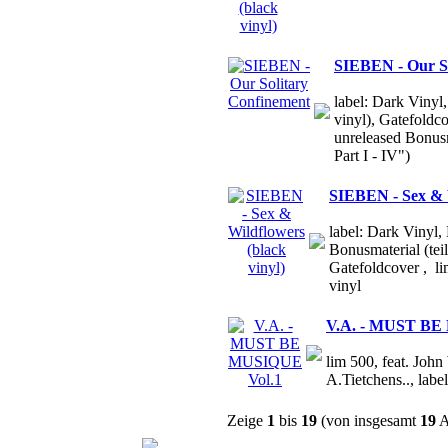
SIEBEN - Our So
label: Dark Vinyl
vinyl), Gatefoldc
unreleased Bonus
Part I - IV")
SIEBEN - Sex & W
label: Dark Vinyl,
Bonusmaterial (teil
Gatefoldcover , l
vinyl
V.A. - MUST BE
lim 500, feat. John
A.Tietchens.., l
Zeige
1
bis
19
(von insgesamt
19
A