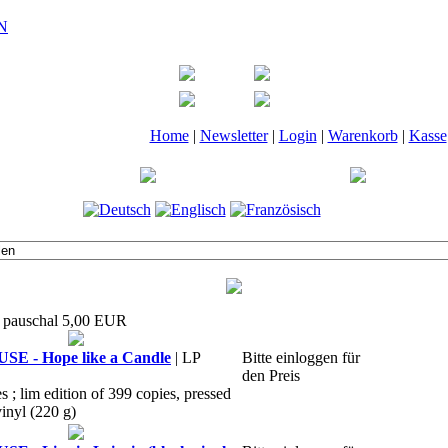
Home
|
Newsletter
|
Login
|
Warenkorb
|
Kasse
t pauschal 5,00 EUR
 - Hope like a Candle
| LP
Bitte einloggen für
den Preis
es ; lim edition of 399 copies, pressed
nyl (220 g)