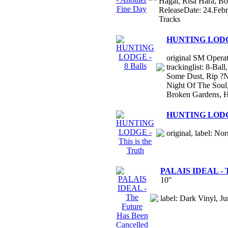
Hagal, Risa Hara, B
ReleaseDate: 24.Feb
Tracks
HUNTING LODGE 
original SM Operat
trackinglist: 8-Ba
Some Dust, Rip ?N
Night Of The Soul, 
Broken Gardens, H
HUNTING LODGE -
original, label: No
PALAIS IDEAL - Th
10"
label: Dark Vinyl, Ju