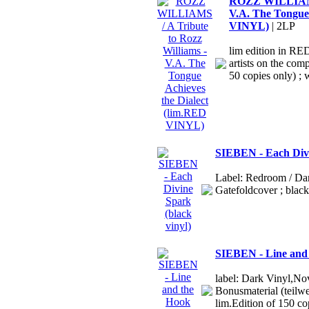
ROZZ WILLIAMS /
V.A. The Tongue 
VINYL)
| 2LP
lim edition in RE
artists on the comp
50 copies only) ; w
SIEBEN - Each Divi
Label: Redroom / Dar
Gatefoldcover ; black
SIEBEN - Line and 
label: Dark Vinyl,No
Bonusmaterial (teilwe
lim.Edition of 150 c