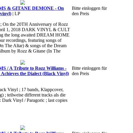
MS & GITANE DEMONE - On
Bitte einloggen für
vinyl)
| LP
den Preis
 ; On the 20TH Anniversary of Rozz
 April 1, 2018 DARK VINYL & CULT
sing the long awaited DREAM HOME
ecordings, featuring songs of
On The Altar) & songs of the Dream
lbum by Rozz & Gitane (In The
 A Tribute to Rozz Williams -
Bitte einloggen für
Achieves the Dialect (Black Vinyl)
den Preis
lack Vinyl ; 17 bands, Klappcover,
) ; teilweise different tracks als die
: Dark Vinyl / Paragoric ; last copies