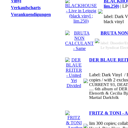
Vinyl
BLACKHOUSE 
lim.250)
| LP
Verkaufscharts
Vorankuendigungen
label: Dark V
black vinyl
BRUTA NON
label: Disorder/Et
Le Syndicat Elec
DER BLAUE REITER
Label: Dark Vinyl
/ 
copies / with 2 exclu
CURRENT 93, DEAT
.... 6th album of DE
Elenorth & Cecilia Bj
Martial Darkfolk
FRITZ & TONI - An
lim 300 copies; colla