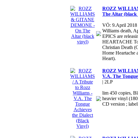
ROZZ WILLIA
The Altar (black 
VÖ: 9.April 2018
Williams death,
EPICS are relea
HEARTACHE Tour r
Christian Death (
Home Heartache a
Heart).
ROZZ WILLIAMS /
V.A. The Tongue 
| 2LP
lim 450 copies, B
heavier vinyl (180g
CD version ; label