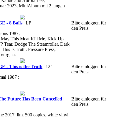
o Rande and Aurora Lee;
ruar 2023, MiniAlbum mit 2 langen
- 8 Balls
| LP
Bitte einloggen für
den Preis
ions 1987;
ll, May This Meat Kill Me, Kick Up
? Tear, Dodge The Steamroller, Dark
This Is Truth, Pressure Press,
ourglass.
 This is the Truth
| 12"
Bitte einloggen für
den Preis
rmal 1987 ;
e Future Has Been Cancelled
|
Bitte einloggen für
den Preis
ne 2017, lim. 500 copies, white vinyl