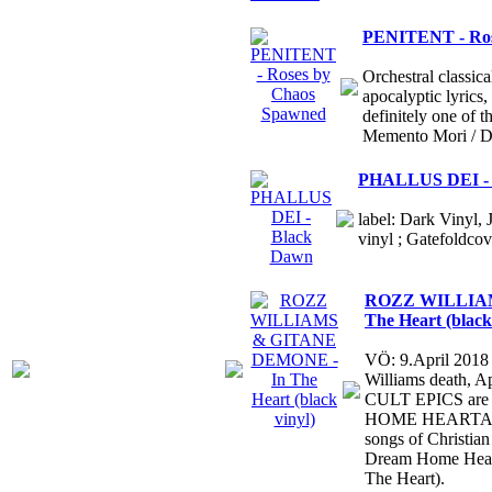
PENITENT - Ros
Orchestral classic
apocalyptic lyrics,
definitely one of
Memento Mori / D
PHALLUS DEI - 
label: Dark Vinyl, 
vinyl ; Gatefoldcov
ROZZ WILLIAM
The Heart (black
VÖ: 9.April 2018
Williams death, 
CULT EPICS are 
HOME HEARTACHE
songs of Christia
Dream Home Heart
The Heart).