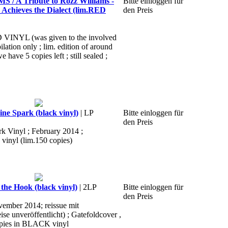
 A Tribute to Rozz Williams -
Bitte einloggen für
Achieves the Dialect (lim.RED
den Preis
D VINYL (was given to the involved
ilation only ; lim. edition of around
e have 5 copies left ; still sealed ;
ne Spark (black vinyl)
| LP
Bitte einloggen für
den Preis
k Vinyl ; February 2014 ;
 vinyl (lim.150 copies)
the Hook (black vinyl)
| 2LP
Bitte einloggen für
den Preis
vember 2014; reissue mit
ise unveröffentlicht) ; Gatefoldcover ,
opies in BLACK vinyl