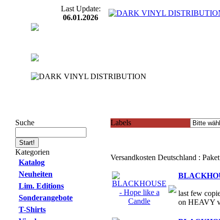
Last Update:
06.01.2026
Suche
Labels
Kategorien
Versandkosten Deutschland : Pake
Katalog
Neuheiten
BLACKHOUSE
Lim. Editions
last few copi
Sonderangebote
on HEAVY vi
T-Shirts