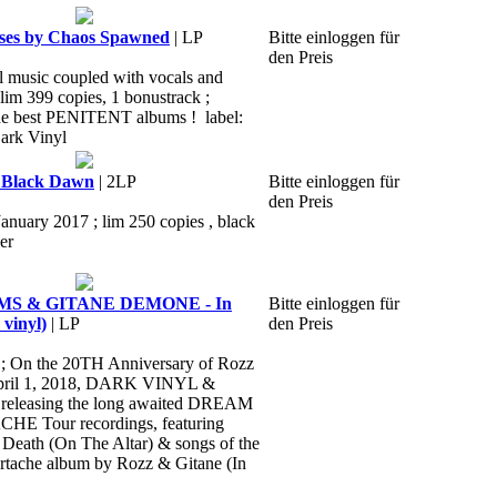
es by Chaos Spawned
| LP
Bitte einloggen für
den Preis
al music coupled with vocals and
 lim 399 copies, 1 bonustrack ;
 the best PENITENT albums ! label:
ark Vinyl
Black Dawn
| 2LP
Bitte einloggen für
den Preis
January 2017 ; lim 250 copies , black
er
S & GITANE DEMONE - In
Bitte einloggen für
 vinyl)
| LP
den Preis
 ; On the 20TH Anniversary of Rozz
April 1, 2018, DARK VINYL &
releasing the long awaited DREAM
 Tour recordings, featuring
n Death (On The Altar) & songs of the
ache album by Rozz & Gitane (In