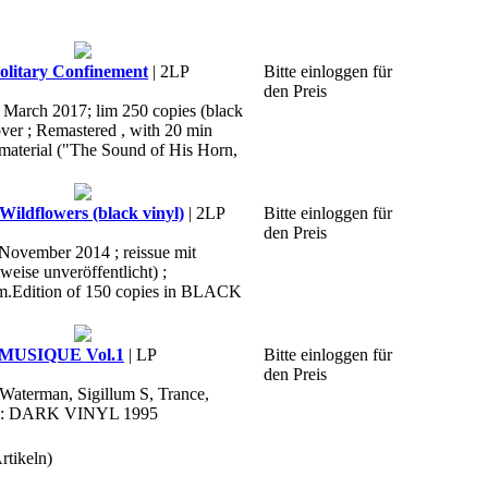
litary Confinement
| 2LP
Bitte einloggen für
den Preis
, March 2017; lim 250 copies (black
over ; Remastered , with 20 min
material ("The Sound of His Horn,
ildflowers (black vinyl)
| 2LP
Bitte einloggen für
den Preis
 November 2014 ; reissue mit
weise unveröffentlicht) ;
im.Edition of 150 copies in BLACK
 MUSIQUE Vol.1
| LP
Bitte einloggen für
den Preis
 Waterman, Sigillum S, Trance,
abel: DARK VINYL 1995
rtikeln)