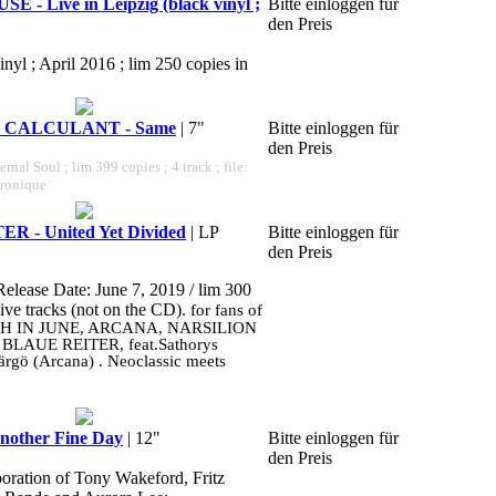
- Live in Leipzig (black vinyl ;
Bitte einloggen für
den Preis
inyl ; April 2016 ; lim 250 copies in
 CALCULANT - Same
| 7"
Bitte einloggen für
den Preis
ernal Soul ; lim 399 copies ; 4 track ; file:
tronique
 - United Yet Divided
| LP
Bitte einloggen für
den Preis
Release Date: June 7, 2019 / lim 300
sive tracks (not on the CD).
for fans of
H IN JUNE, ARCANA, NARSILION
R BLAUE REITER, feat.Sathorys
ärgö (Arcana) . Neoclassic meets
other Fine Day
| 12"
Bitte einloggen für
den Preis
boration of Tony Wakeford, Fritz