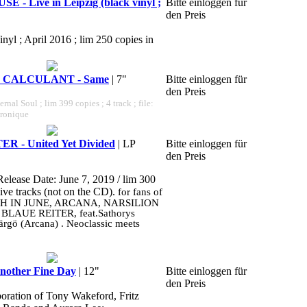
- Live in Leipzig (black vinyl ;
Bitte einloggen für
den Preis
inyl ; April 2016 ; lim 250 copies in
 CALCULANT - Same
| 7"
Bitte einloggen für
den Preis
ernal Soul ; lim 399 copies ; 4 track ; file:
tronique
 - United Yet Divided
| LP
Bitte einloggen für
den Preis
Release Date: June 7, 2019 / lim 300
sive tracks (not on the CD).
for fans of
H IN JUNE, ARCANA, NARSILION
R BLAUE REITER, feat.Sathorys
ärgö (Arcana) . Neoclassic meets
other Fine Day
| 12"
Bitte einloggen für
den Preis
boration of Tony Wakeford, Fritz