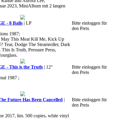
o Rande and Aurora Lee;
ruar 2023, MiniAlbum mit 2 langen
- 8 Balls
| LP
Bitte einloggen für
den Preis
ions 1987;
ll, May This Meat Kill Me, Kick Up
? Tear, Dodge The Steamroller, Dark
This Is Truth, Pressure Press,
ourglass.
 This is the Truth
| 12"
Bitte einloggen für
den Preis
rmal 1987 ;
e Future Has Been Cancelled
|
Bitte einloggen für
den Preis
ne 2017, lim. 500 copies, white vinyl