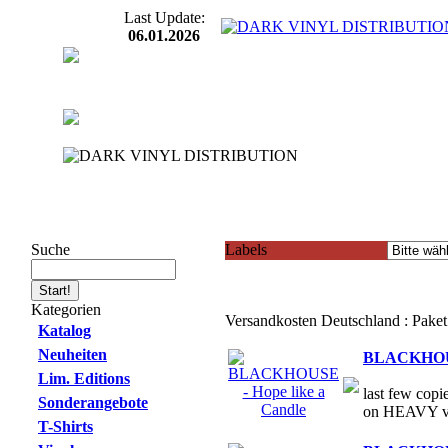
Last Update:
06.01.2026
Suche
Labels
Kategorien
Versandkosten Deutschland : Pake
Katalog
Neuheiten
BLACKHOUSE
Lim. Editions
last few copi
Sonderangebote
on HEAVY vi
T-Shirts