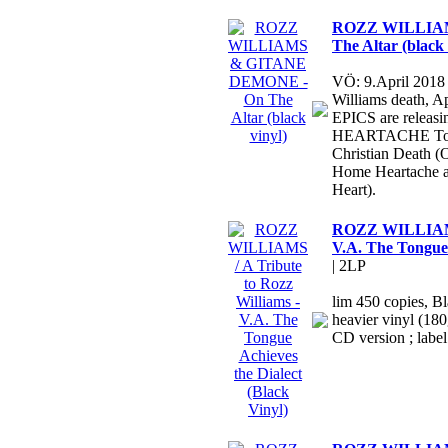
ROZZ WILLIA
The Altar (black 
VÖ: 9.April 2018
Williams death,
EPICS are relea
HEARTACHE Tour r
Christian Death (
Home Heartache a
Heart).
ROZZ WILLIAMS /
V.A. The Tongue 
| 2LP
lim 450 copies, B
heavier vinyl (180g
CD version ; label