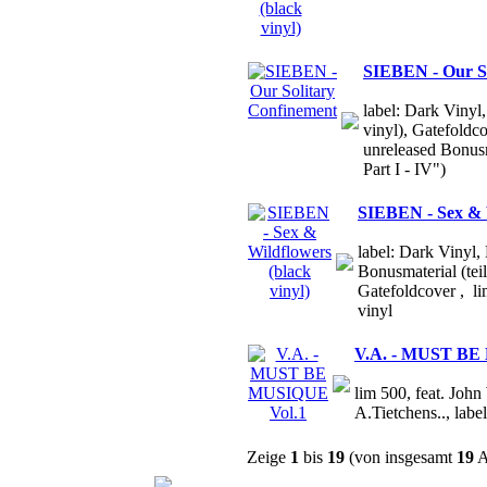
SIEBEN - Our So
label: Dark Vinyl
vinyl), Gatefoldc
unreleased Bonus
Part I - IV")
SIEBEN - Sex & W
label: Dark Vinyl,
Bonusmaterial (teil
Gatefoldcover , l
vinyl
V.A. - MUST BE
lim 500, feat. John
A.Tietchens.., l
Zeige
1
bis
19
(von insgesamt
19
A