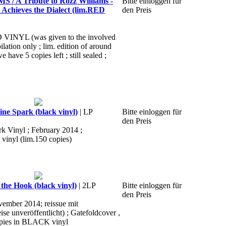
 A Tribute to Rozz Williams -
Bitte einloggen für
Achieves the Dialect (lim.RED
den Preis
D VINYL (was given to the involved
ilation only ; lim. edition of around
e have 5 copies left ; still sealed ;
ne Spark (black vinyl)
| LP
Bitte einloggen für
den Preis
k Vinyl ; February 2014 ;
 vinyl (lim.150 copies)
the Hook (black vinyl)
| 2LP
Bitte einloggen für
den Preis
vember 2014; reissue mit
ise unveröffentlicht) ; Gatefoldcover ,
opies in BLACK vinyl