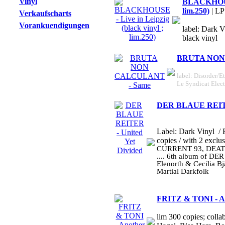
Vinyl
BLACKHOUSE 
lim.250)
| LP
Verkaufscharts
Vorankuendigungen
label: Dark V
black vinyl
BRUTA NON
label: Disorder/Et
Le Syndicat Elec
DER BLAUE REITER
Label: Dark Vinyl
/ 
copies / with 2 exclu
CURRENT 93, DEAT
.... 6th album of DE
Elenorth & Cecilia Bj
Martial Darkfolk
FRITZ & TONI - An
lim 300 copies; colla