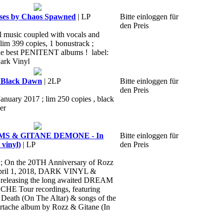
es by Chaos Spawned
| LP
Bitte einloggen für
den Preis
al music coupled with vocals and
 lim 399 copies, 1 bonustrack ;
 the best PENITENT albums ! label:
ark Vinyl
Black Dawn
| 2LP
Bitte einloggen für
den Preis
January 2017 ; lim 250 copies , black
er
S & GITANE DEMONE - In
Bitte einloggen für
 vinyl)
| LP
den Preis
 ; On the 20TH Anniversary of Rozz
April 1, 2018, DARK VINYL &
releasing the long awaited DREAM
 Tour recordings, featuring
n Death (On The Altar) & songs of the
ache album by Rozz & Gitane (In