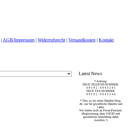
|
AGB/Impressum
|
Widerrufsrecht
|
Versandkosten
|
Kontakt
Latest News
* Achtung:
NEUE TELEFON-NUMMER:
0 9 1 9 2 - 9 9 4 3 2 4 1
NEUE FAX-NUMMER:
0 9 1 9 2 - 9 9 4 3 2 4 6
* Dies ist ein reiner Händler-Shop,
dh. nur für gewerbliche Händler und
Läden.
Wir liefern nicht an Privat-Personen
(Registrierung ohne VAT-ID und
gewerbliche Anmeldung daher
zwecklos !)