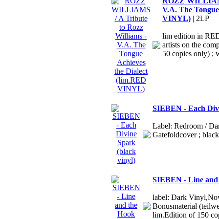
ROZZ WILLIAMS /
V.A. The Tongue 
VINYL)
| 2LP
lim edition in RE
artists on the comp
50 copies only) ; w
SIEBEN - Each Divi
Label: Redroom / Dar
Gatefoldcover ; black
SIEBEN - Line and 
label: Dark Vinyl,No
Bonusmaterial (teilwe
lim.Edition of 150 c