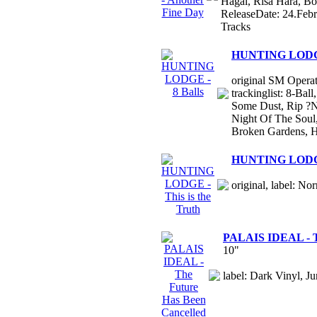
Hagal, Risa Hara, B
ReleaseDate: 24.Feb
Tracks
HUNTING LODGE 
original SM Operat
trackinglist: 8-Ba
Some Dust, Rip ?N
Night Of The Soul, 
Broken Gardens, H
HUNTING LODGE -
original, label: No
PALAIS IDEAL - Th
10"
label: Dark Vinyl, Ju