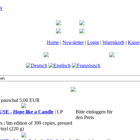
Home
|
Newsletter
|
Login
|
Warenkorb
|
Kasse
t pauschal 5,00 EUR
 - Hope like a Candle
| LP
Bitte einloggen für
den Preis
es ; lim edition of 399 copies, pressed
nyl (220 g)