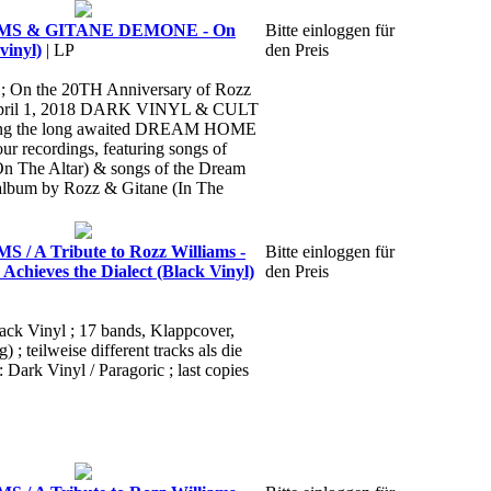
MS & GITANE DEMONE - On
Bitte einloggen für
vinyl)
| LP
den Preis
 ; On the 20TH Anniversary of Rozz
 April 1, 2018 DARK VINYL & CULT
sing the long awaited DREAM HOME
ecordings, featuring songs of
On The Altar) & songs of the Dream
lbum by Rozz & Gitane (In The
 A Tribute to Rozz Williams -
Bitte einloggen für
Achieves the Dialect (Black Vinyl)
den Preis
lack Vinyl ; 17 bands, Klappcover,
) ; teilweise different tracks als die
: Dark Vinyl / Paragoric ; last copies