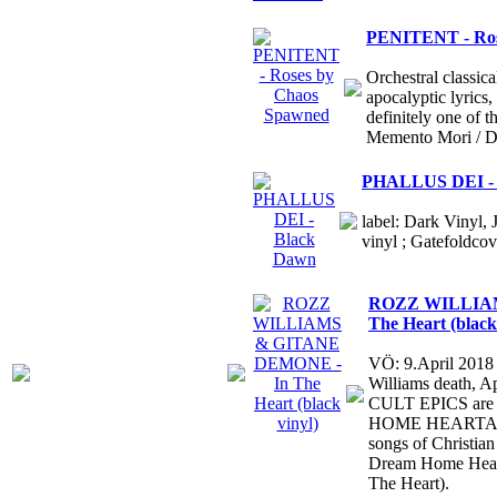
PENITENT - Ros
Orchestral classic
apocalyptic lyrics,
definitely one of
Memento Mori / D
PHALLUS DEI - 
label: Dark Vinyl, 
vinyl ; Gatefoldcov
ROZZ WILLIAM
The Heart (black
VÖ: 9.April 2018
Williams death, 
CULT EPICS are 
HOME HEARTACHE
songs of Christia
Dream Home Heart
The Heart).