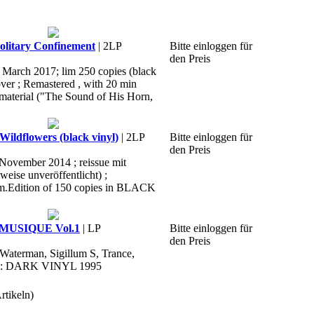
litary Confinement
| 2LP
Bitte einloggen für
den Preis
, March 2017; lim 250 copies (black
over ; Remastered , with 20 min
material ("The Sound of His Horn,
ildflowers (black vinyl)
| 2LP
Bitte einloggen für
den Preis
 November 2014 ; reissue mit
weise unveröffentlicht) ;
im.Edition of 150 copies in BLACK
 MUSIQUE Vol.1
| LP
Bitte einloggen für
den Preis
 Waterman, Sigillum S, Trance,
abel: DARK VINYL 1995
rtikeln)