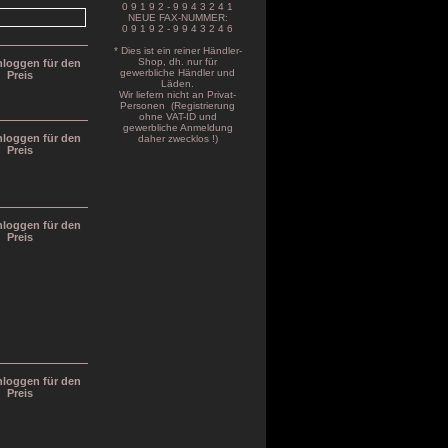
0 9 1 9 2 - 9 9 4 3 2 4 1
NEUE FAX-NUMMER:
0 9 1 9 2 - 9 9 4 3 2 4 6
* Dies ist ein reiner Händler-
Shop, dh. nur für
inloggen für den
gewerbliche Händler und
Preis
Läden.
Wir liefern nicht an Privat-
Personen (Registrierung
ohne VAT-ID und
gewerbliche Anmeldung
inloggen für den
daher zwecklos !)
Preis
inloggen für den
Preis
inloggen für den
Preis