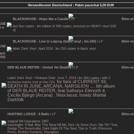
Versandkosten Deutschland : Paket pauschal 5,00 EUR
BLACKHOUSE - Hope like a Candle
| LP
Bitte e
last few copies ; lim edition of 399 copies, pressed on HEAVY vinyl (220
g)
BLACKHOUSE - Live in Leipzig (black vinyl ; lim.250)
| LP
Bitte e
label: Dark Vinyl ; April 2016 ; lim 250 copies in black vinyl
DER BLAUE REITER - United Yet Divided
| LP
Bitte e
Label: Dark Vinyl
/ Release Date: June 7, 2019 / lim 300 copies / with 2
for fans of CURRENT 93,
exclusive tracks (not on the CD).
DEATH IN JUNE, ARCANA, NARSILION .... 6th album
of DER BLAUE REITER, feat.Sathorys Elenorth &
Cecilia Bjärgö (Arcana) . Neoclassic meets Martial
Darkfolk
HUNTING LODGE - 8 Balls
| LP
Bitte e
original SM Operations 1987;
trackinglist: 8-Ball, May This Meat Kill Me, Kick Up Some Dust, Rip ?N? Tear,
Dodge The Steamroller, Dark Night Of The Soul, This Is Truth, Pressure
Press, Broken Gardens, Hourglass.