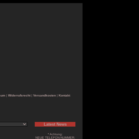
sum
|
Widerrufsrecht
|
Versandkosten
|
Kontakt
Latest News
* Achtung:
NEUE TELEFON-NUMMER: