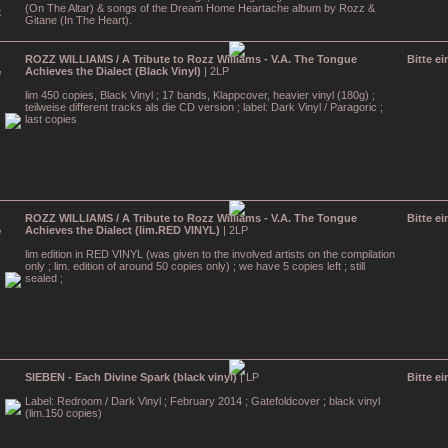
(On The Altar) & songs of the Dream Home Heartache album by Rozz &
Gitane (In The Heart).
ROZZ WILLIAMS / A Tribute to Rozz Williams - V.A. The Tongue
Bitte e
Achieves the Dialect (Black Vinyl)
| 2LP
lim 450 copies, Black Vinyl ; 17 bands, Klappcover, heavier vinyl (180g) ;
teilweise different tracks als die CD version ; label: Dark Vinyl / Paragoric ;
last copies
ROZZ WILLIAMS / A Tribute to Rozz Williams - V.A. The Tongue
Bitte e
Achieves the Dialect (lim.RED VINYL)
| 2LP
lim edition in RED VINYL (was given to the involved artists on the compilation
only ; lim. edition of around 50 copies only) ; we have 5 copies left ; still
sealed ;
SIEBEN - Each Divine Spark (black vinyl)
| LP
Bitte e
Label: Redroom / Dark Vinyl ; February 2014 ; Gatefoldcover ; black vinyl
(lim.150 copies)