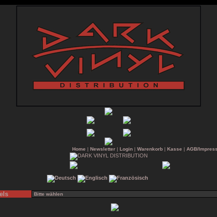
Home
|
Newsletter
|
Login
|
Warenkorb
|
Kasse
|
AGB/Impres
els