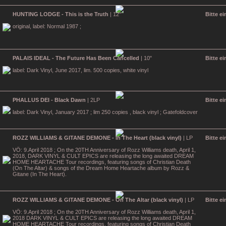
HUNTING LODGE - This is the Truth
| 12"
Bitte e
original, label: Normal 1987 ;
PALAIS IDEAL - The Future Has Been Cancelled
| 10"
Bitte e
label: Dark Vinyl, June 2017, lim. 500 copies, white vinyl
PHALLUS DEI - Black Dawn
| 2LP
Bitte e
label: Dark Vinyl, January 2017 ; lim 250 copies , black vinyl ; Gatefoldcover
ROZZ WILLIAMS & GITANE DEMONE - In The Heart (black vinyl)
| LP
Bitte e
VÖ: 9.April 2018 ; On the 20TH Anniversary of Rozz Williams death, April 1,
2018, DARK VINYL & CULT EPICS are releasing the long awaited DREAM
HOME HEARTACHE Tour recordings, featuring songs of Christian Death
(On The Altar) & songs of the Dream Home Heartache album by Rozz &
Gitane (In The Heart).
ROZZ WILLIAMS & GITANE DEMONE - On The Altar (black vinyl)
| LP
Bitte e
VÖ: 9.April 2018 ; On the 20TH Anniversary of Rozz Williams death, April 1,
2018 DARK VINYL & CULT EPICS are releasing the long awaited DREAM
HOME HEARTACHE Tour recordings, featuring songs of Christian Death