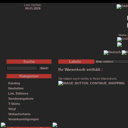
Last Update:
06.01.2026
Home
Suche
Labels
Ihr Warenkorb enthält :
Kategorien
Sie haben noch nichts in Ihren Warenkorb.
Katalog
Neuheiten
Lim. Editions
Sonderangebote
T-Shirts
Vinyl
Verkaufscharts
Vorankuendigungen