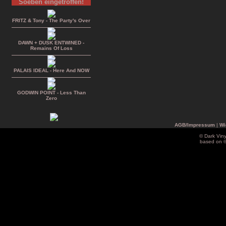
Soeben eingetroffen!
FRITZ & Tony - The Party's Over
DAWN + DUSK ENTWINED -
Remains Of Loss
PALAIS IDEAL - Here And NOW
GODWIN POINT - Less Than
Zero
AGB/Impressum
|
Wi
© Dark Vin
based on 