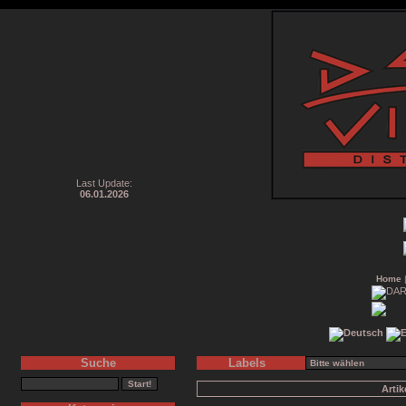
Last Update:
06.01.2026
Home
Suche
Labels
Arti