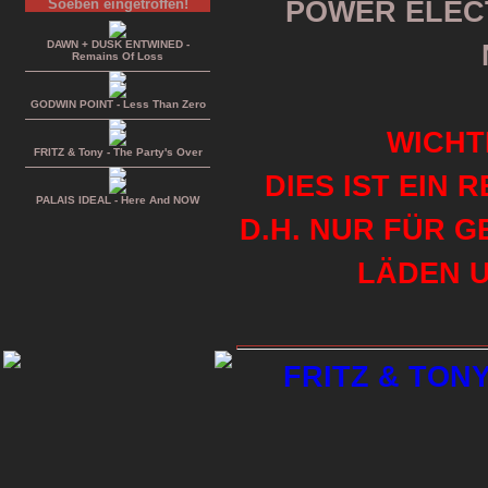
Soeben eingetroffen!
POWER ELEC
DAWN + DUSK ENTWINED -
Remains Of Loss
GODWIN POINT - Less Than Zero
WICHT
FRITZ & Tony - The Party's Over
DIES IST EIN 
PALAIS IDEAL - Here And NOW
D.H. NUR FÜR 
LÄDEN U
FRITZ & TONY 