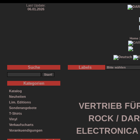
Last Update:
06.01.2026
Home
Suche
Labels
Kategorien
Katalog
Neuheiten
Lim. Editions
VERTRIEB FÜR
Sonderangebote
T-Shirts
ROCK / DAR
Vinyl
Verkaufscharts
ELECTRONICA /
Vorankuendigungen