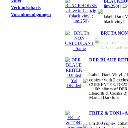
Vinyl
BLACKHOUSE 
lim.250)
| LP
Verkaufscharts
Vorankuendigungen
label: Dark V
black vinyl
BRUTA NON
label: Disorder/Et
Le Syndicat Elec
DER BLAUE REITER
Label: Dark Vinyl
/ 
copies / with 2 exclu
CURRENT 93, DEAT
.... 6th album of DE
Elenorth & Cecilia Bj
Martial Darkfolk
FRITZ & TONI - An
lim 300 copies; colla