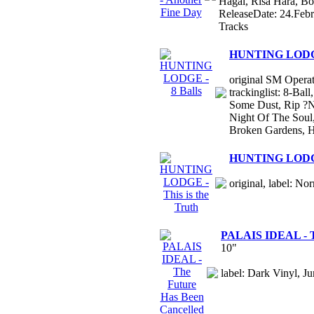
Hagal, Risa Hara, B
ReleaseDate: 24.Feb
Tracks
HUNTING LODGE 
original SM Operat
trackinglist: 8-Ba
Some Dust, Rip ?N
Night Of The Soul, 
Broken Gardens, H
HUNTING LODGE -
original, label: No
PALAIS IDEAL - Th
10"
label: Dark Vinyl, Ju