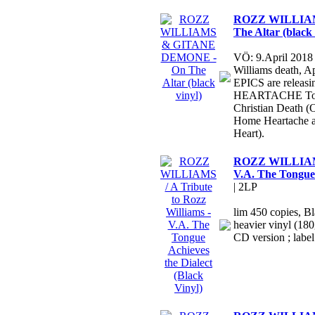
ROZZ WILLIA
The Altar (black 
VÖ: 9.April 2018
Williams death,
EPICS are relea
HEARTACHE Tour r
Christian Death (
Home Heartache a
Heart).
ROZZ WILLIAMS /
V.A. The Tongue 
| 2LP
lim 450 copies, B
heavier vinyl (180g
CD version ; label