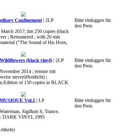
litary Confinement
| 2LP
Bitte einloggen für
den Preis
, March 2017; lim 250 copies (black
over ; Remastered , with 20 min
material ("The Sound of His Horn,
ildflowers (black vinyl)
| 2LP
Bitte einloggen für
den Preis
 November 2014 ; reissue mit
weise unveröffentlicht) ;
im.Edition of 150 copies in BLACK
 MUSIQUE Vol.1
| LP
Bitte einloggen für
den Preis
 Waterman, Sigillum S, Trance,
abel: DARK VINYL 1995
rtikeln)