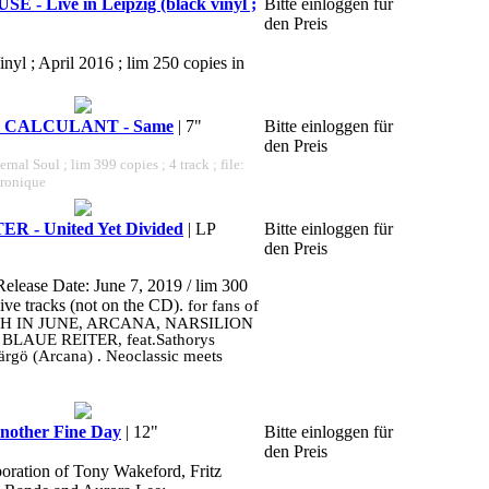
- Live in Leipzig (black vinyl ;
Bitte einloggen für
den Preis
inyl ; April 2016 ; lim 250 copies in
 CALCULANT - Same
| 7"
Bitte einloggen für
den Preis
ernal Soul ; lim 399 copies ; 4 track ; file:
tronique
 - United Yet Divided
| LP
Bitte einloggen für
den Preis
Release Date: June 7, 2019 / lim 300
sive tracks (not on the CD).
for fans of
H IN JUNE, ARCANA, NARSILION
R BLAUE REITER, feat.Sathorys
ärgö (Arcana) . Neoclassic meets
other Fine Day
| 12"
Bitte einloggen für
den Preis
boration of Tony Wakeford, Fritz