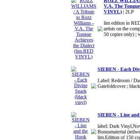
ROZZ WILLIAMS /
V.A. The Tongue 
VINYL)
| 2LP
lim edition in RE
artists on the comp
50 copies only) ; w
SIEBEN - Each Divi
Label: Redroom / Dar
Gatefoldcover ; black
SIEBEN - Line and 
label: Dark Vinyl,No
Bonusmaterial (teilwe
lim.Edition of 150 c