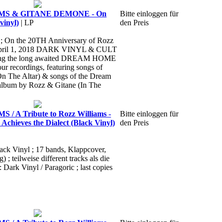
MS & GITANE DEMONE - On
Bitte einloggen für
vinyl)
| LP
den Preis
 ; On the 20TH Anniversary of Rozz
 April 1, 2018 DARK VINYL & CULT
sing the long awaited DREAM HOME
ecordings, featuring songs of
On The Altar) & songs of the Dream
lbum by Rozz & Gitane (In The
 A Tribute to Rozz Williams -
Bitte einloggen für
Achieves the Dialect (Black Vinyl)
den Preis
lack Vinyl ; 17 bands, Klappcover,
) ; teilweise different tracks als die
: Dark Vinyl / Paragoric ; last copies