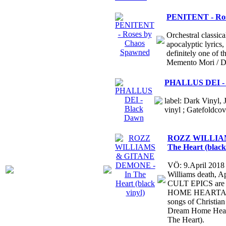
PENITENT - Ros
Orchestral classic
apocalyptic lyrics,
definitely one of
Memento Mori / D
PHALLUS DEI - 
label: Dark Vinyl, 
vinyl ; Gatefoldcov
ROZZ WILLIAM
The Heart (black
VÖ: 9.April 2018
Williams death, 
CULT EPICS are 
HOME HEARTACHE
songs of Christia
Dream Home Heart
The Heart).