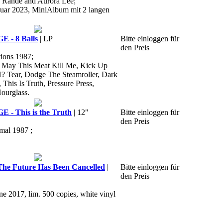
o Rande and Aurora Lee;
ruar 2023, MiniAlbum mit 2 langen
- 8 Balls
| LP
Bitte einloggen für
den Preis
ions 1987;
ll, May This Meat Kill Me, Kick Up
? Tear, Dodge The Steamroller, Dark
This Is Truth, Pressure Press,
ourglass.
 This is the Truth
| 12"
Bitte einloggen für
den Preis
rmal 1987 ;
e Future Has Been Cancelled
|
Bitte einloggen für
den Preis
ne 2017, lim. 500 copies, white vinyl