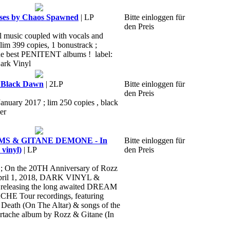
es by Chaos Spawned
| LP
Bitte einloggen für
den Preis
al music coupled with vocals and
 lim 399 copies, 1 bonustrack ;
 the best PENITENT albums ! label:
ark Vinyl
Black Dawn
| 2LP
Bitte einloggen für
den Preis
January 2017 ; lim 250 copies , black
er
S & GITANE DEMONE - In
Bitte einloggen für
 vinyl)
| LP
den Preis
 ; On the 20TH Anniversary of Rozz
April 1, 2018, DARK VINYL &
releasing the long awaited DREAM
 Tour recordings, featuring
n Death (On The Altar) & songs of the
ache album by Rozz & Gitane (In