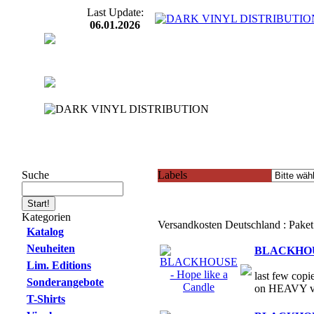
Last Update:
06.01.2026
Suche
Labels
Kategorien
Versandkosten Deutschland : Pake
Katalog
Neuheiten
BLACKHOUSE
Lim. Editions
last few copi
Sonderangebote
on HEAVY vi
T-Shirts