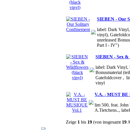
SIEBEN - Our So
label: Dark Vinyl
vinyl), Gatefoldc
unreleased Bonus
Part I - IV")
SIEBEN - Sex & W
label: Dark Vinyl,
Bonusmaterial (teil
Gatefoldcover , l
vinyl
V.A. - MUST BE
lim 500, feat. John
A.Tietchens.., l
Zeige
1
bis
19
(von insgesamt
19
A