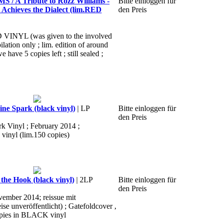
 A Tribute to Rozz Williams -
Bitte einloggen für
Achieves the Dialect (lim.RED
den Preis
D VINYL (was given to the involved
ilation only ; lim. edition of around
e have 5 copies left ; still sealed ;
ne Spark (black vinyl)
| LP
Bitte einloggen für
den Preis
k Vinyl ; February 2014 ;
 vinyl (lim.150 copies)
the Hook (black vinyl)
| 2LP
Bitte einloggen für
den Preis
vember 2014; reissue mit
ise unveröffentlicht) ; Gatefoldcover ,
opies in BLACK vinyl