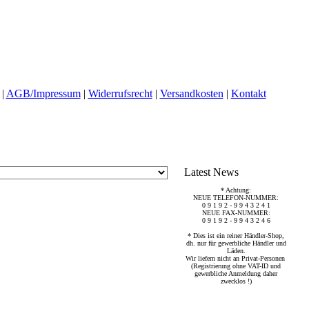
|
AGB/Impressum
|
Widerrufsrecht
|
Versandkosten
|
Kontakt
Latest News
* Achtung:
NEUE TELEFON-NUMMER:
0 9 1 9 2 - 9 9 4 3 2 4 1
NEUE FAX-NUMMER:
0 9 1 9 2 - 9 9 4 3 2 4 6
* Dies ist ein reiner Händler-Shop,
dh. nur für gewerbliche Händler und
Läden.
Wir liefern nicht an Privat-Personen
(Registrierung ohne VAT-ID und
gewerbliche Anmeldung daher
zwecklos !)