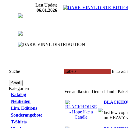
Last Update:
06.01.2026
Suche
Labels
Kategorien
Versandkosten Deutschland : Pake
Katalog
Neuheiten
BLACKHOUSE
Lim. Editions
last few copi
Sonderangebote
on HEAVY vi
T-Shirts