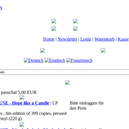
Home
|
Newsletter
|
Login
|
Warenkorb
|
Kasse
t pauschal 5,00 EUR
 - Hope like a Candle
| LP
Bitte einloggen für
den Preis
es ; lim edition of 399 copies, pressed
nyl (220 g)