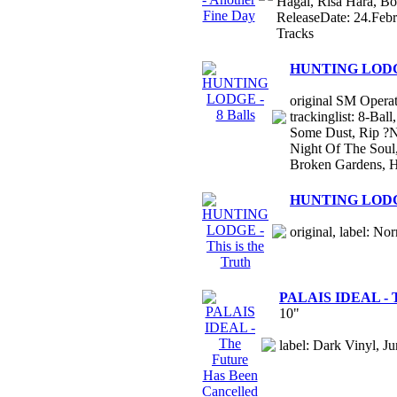
Hagal, Risa Hara, B
ReleaseDate: 24.Feb
Tracks
HUNTING LODGE 
original SM Operat
trackinglist: 8-Ba
Some Dust, Rip ?N
Night Of The Soul, 
Broken Gardens, H
HUNTING LODGE -
original, label: No
PALAIS IDEAL - Th
10"
label: Dark Vinyl, Ju