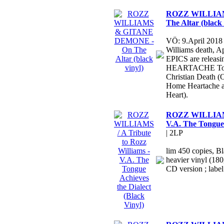
ROZZ WILLIA
The Altar (black 
VÖ: 9.April 2018
Williams death,
EPICS are relea
HEARTACHE Tour r
Christian Death (
Home Heartache a
Heart).
ROZZ WILLIAMS /
V.A. The Tongue 
| 2LP
lim 450 copies, B
heavier vinyl (180g
CD version ; label