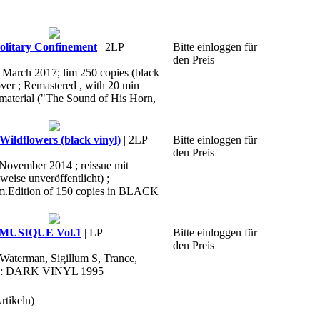
litary Confinement
| 2LP
Bitte einloggen für
den Preis
, March 2017; lim 250 copies (black
over ; Remastered , with 20 min
material ("The Sound of His Horn,
ildflowers (black vinyl)
| 2LP
Bitte einloggen für
den Preis
 November 2014 ; reissue mit
weise unveröffentlicht) ;
im.Edition of 150 copies in BLACK
 MUSIQUE Vol.1
| LP
Bitte einloggen für
den Preis
 Waterman, Sigillum S, Trance,
abel: DARK VINYL 1995
rtikeln)