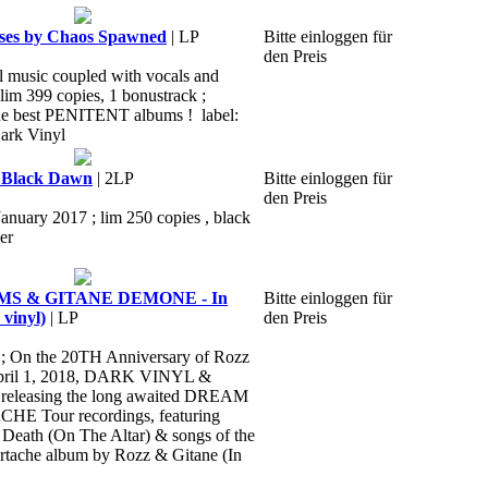
es by Chaos Spawned
| LP
Bitte einloggen für
den Preis
al music coupled with vocals and
 lim 399 copies, 1 bonustrack ;
 the best PENITENT albums ! label:
ark Vinyl
Black Dawn
| 2LP
Bitte einloggen für
den Preis
January 2017 ; lim 250 copies , black
er
S & GITANE DEMONE - In
Bitte einloggen für
 vinyl)
| LP
den Preis
 ; On the 20TH Anniversary of Rozz
April 1, 2018, DARK VINYL &
releasing the long awaited DREAM
 Tour recordings, featuring
n Death (On The Altar) & songs of the
ache album by Rozz & Gitane (In