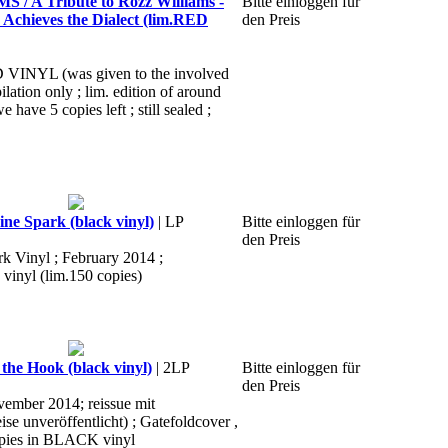
 A Tribute to Rozz Williams -
Bitte einloggen für
Achieves the Dialect (lim.RED
den Preis
D VINYL (was given to the involved
ilation only ; lim. edition of around
e have 5 copies left ; still sealed ;
ne Spark (black vinyl)
| LP
Bitte einloggen für
den Preis
k Vinyl ; February 2014 ;
 vinyl (lim.150 copies)
the Hook (black vinyl)
| 2LP
Bitte einloggen für
den Preis
vember 2014; reissue mit
ise unveröffentlicht) ; Gatefoldcover ,
opies in BLACK vinyl