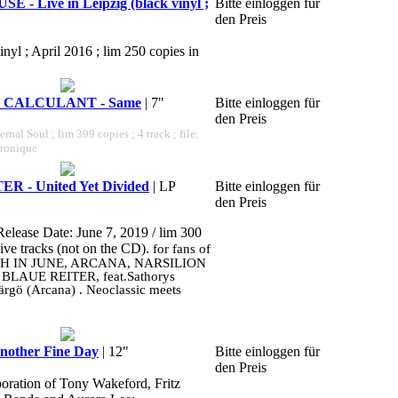
- Live in Leipzig (black vinyl ;
Bitte einloggen für
den Preis
inyl ; April 2016 ; lim 250 copies in
 CALCULANT - Same
| 7"
Bitte einloggen für
den Preis
ernal Soul ; lim 399 copies ; 4 track ; file:
tronique
 - United Yet Divided
| LP
Bitte einloggen für
den Preis
Release Date: June 7, 2019 / lim 300
sive tracks (not on the CD).
for fans of
H IN JUNE, ARCANA, NARSILION
R BLAUE REITER, feat.Sathorys
ärgö (Arcana) . Neoclassic meets
other Fine Day
| 12"
Bitte einloggen für
den Preis
boration of Tony Wakeford, Fritz