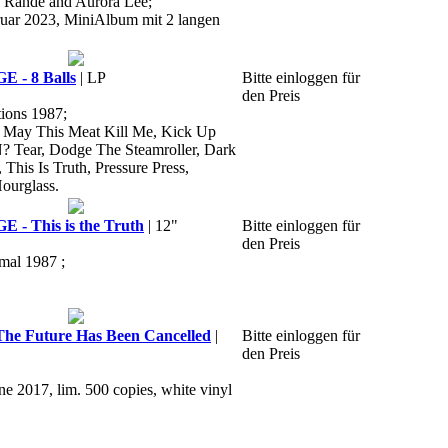
o Rande and Aurora Lee;
ruar 2023, MiniAlbum mit 2 langen
- 8 Balls
| LP
Bitte einloggen für
den Preis
ions 1987;
ll, May This Meat Kill Me, Kick Up
? Tear, Dodge The Steamroller, Dark
This Is Truth, Pressure Press,
ourglass.
 This is the Truth
| 12"
Bitte einloggen für
den Preis
rmal 1987 ;
e Future Has Been Cancelled
|
Bitte einloggen für
den Preis
ne 2017, lim. 500 copies, white vinyl