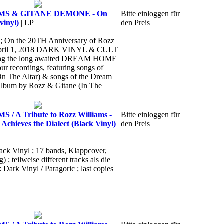
MS & GITANE DEMONE - On
Bitte einloggen für
vinyl)
| LP
den Preis
 ; On the 20TH Anniversary of Rozz
 April 1, 2018 DARK VINYL & CULT
sing the long awaited DREAM HOME
ecordings, featuring songs of
On The Altar) & songs of the Dream
lbum by Rozz & Gitane (In The
 A Tribute to Rozz Williams -
Bitte einloggen für
Achieves the Dialect (Black Vinyl)
den Preis
lack Vinyl ; 17 bands, Klappcover,
) ; teilweise different tracks als die
: Dark Vinyl / Paragoric ; last copies