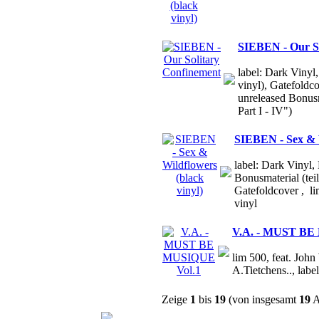
SIEBEN - Our So
label: Dark Vinyl
vinyl), Gatefoldc
unreleased Bonus
Part I - IV")
SIEBEN - Sex & W
label: Dark Vinyl,
Bonusmaterial (teil
Gatefoldcover , l
vinyl
V.A. - MUST BE
lim 500, feat. John
A.Tietchens.., l
Zeige
1
bis
19
(von insgesamt
19
A