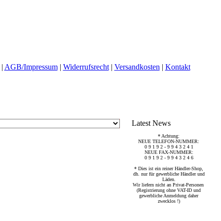
|
AGB/Impressum
|
Widerrufsrecht
|
Versandkosten
|
Kontakt
Latest News
* Achtung:
NEUE TELEFON-NUMMER:
0 9 1 9 2 - 9 9 4 3 2 4 1
NEUE FAX-NUMMER:
0 9 1 9 2 - 9 9 4 3 2 4 6
* Dies ist ein reiner Händler-Shop,
dh. nur für gewerbliche Händler und
Läden.
Wir liefern nicht an Privat-Personen
(Registrierung ohne VAT-ID und
gewerbliche Anmeldung daher
zwecklos !)