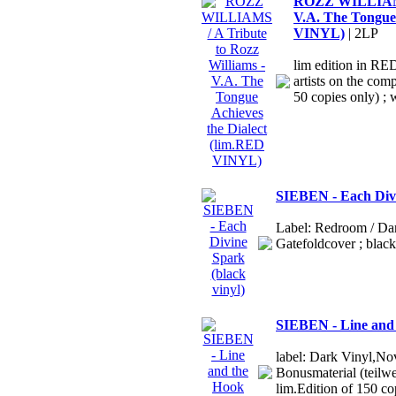
ROZZ WILLIAMS /
V.A. The Tongue 
VINYL)
| 2LP
lim edition in RE
artists on the comp
50 copies only) ; w
SIEBEN - Each Divi
Label: Redroom / Dar
Gatefoldcover ; black
SIEBEN - Line and 
label: Dark Vinyl,No
Bonusmaterial (teilwe
lim.Edition of 150 c