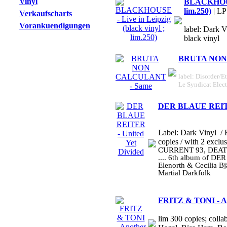
Vinyl
BLACKHOUSE 
lim.250)
| LP
Verkaufscharts
Vorankuendigungen
label: Dark V
black vinyl
BRUTA NON
label: Disorder/Et
Le Syndicat Elec
DER BLAUE REITER
Label: Dark Vinyl
/ 
copies / with 2 exclu
CURRENT 93, DEAT
.... 6th album of DE
Elenorth & Cecilia Bj
Martial Darkfolk
FRITZ & TONI - An
lim 300 copies; colla