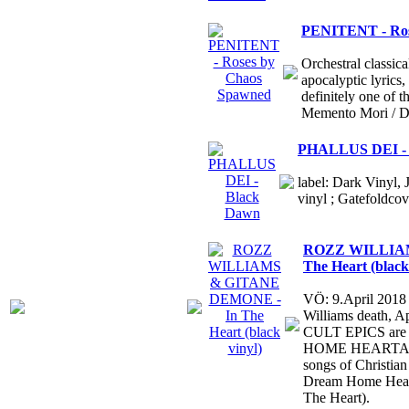
PENITENT - Ros
Orchestral classic
apocalyptic lyrics,
definitely one of
Memento Mori / D
PHALLUS DEI - 
label: Dark Vinyl, 
vinyl ; Gatefoldcov
ROZZ WILLIAM
The Heart (black
VÖ: 9.April 2018
Williams death, 
CULT EPICS are 
HOME HEARTACHE
songs of Christia
Dream Home Heart
The Heart).