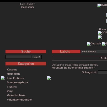
Last Update:
06.01.2026
Home
Suche
Labels
Arti
Kategorien
Die Suche ergab keine genauen Treffer.
Möchten Sie nocheinmal Suchen?
Katalog
Schlagwort:
Neuheiten
Lim. Editions
Sonderangebote
T-Shirts
Vinyl
Verkaufscharts
Vorankuendigungen