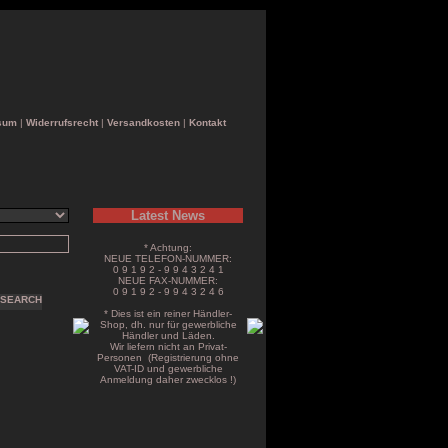
sum
|
Widerrufsrecht
|
Versandkosten
|
Kontakt
Latest News
* Achtung:
NEUE TELEFON-NUMMER:
0 9 1 9 2 - 9 9 4 3 2 4 1
NEUE FAX-NUMMER:
0 9 1 9 2 - 9 9 4 3 2 4 6
* Dies ist ein reiner Händler-
Shop, dh. nur für gewerbliche
Händler und Läden.
Wir liefern nicht an Privat-
Personen (Registrierung ohne
VAT-ID und gewerbliche
Anmeldung daher zwecklos !)