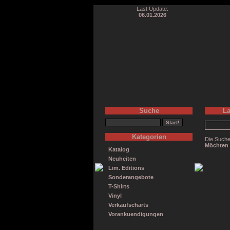
Last Update:
06.01.2026
Suche
La
Kategorien
Die Suche
Möchten 
Katalog
Neuheiten
Lim. Editions
Sonderangebote
T-Shirts
Vinyl
Verkaufscharts
Vorankuendigungen