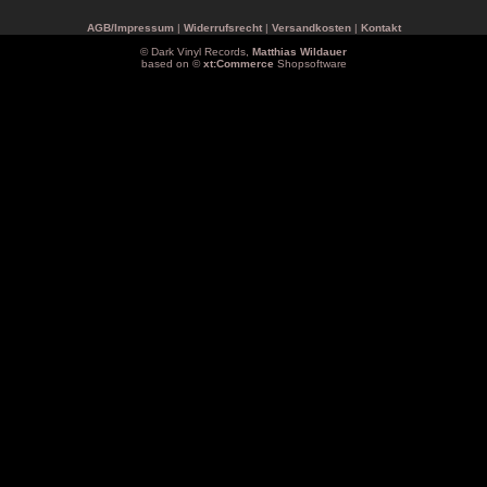
AGB/Impressum
|
Widerrufsrecht
|
Versandkosten
|
Kontakt
© Dark Vinyl Records,
Matthias Wildauer
based on ©
xt:Commerce
Shopsoftware