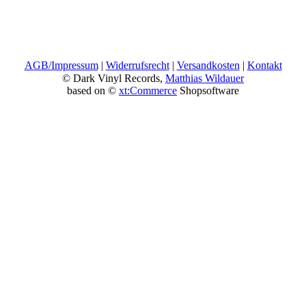
AGB/Impressum
|
Widerrufsrecht
|
Versandkosten
|
Kontakt
© Dark Vinyl Records,
Matthias Wildauer
based on ©
xt:Commerce
Shopsoftware