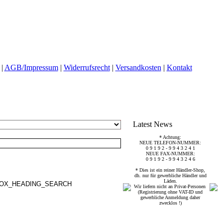
|
AGB/Impressum
|
Widerrufsrecht
|
Versandkosten
|
Kontakt
Latest News
* Achtung:
NEUE TELEFON-NUMMER:
0 9 1 9 2 - 9 9 4 3 2 4 1
NEUE FAX-NUMMER:
0 9 1 9 2 - 9 9 4 3 2 4 6
* Dies ist ein reiner Händler-Shop,
dh. nur für gewerbliche Händler und
Läden.
Wir liefern nicht an Privat-Personen
(Registrierung ohne VAT-ID und
gewerbliche Anmeldung daher
zwecklos !)