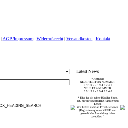
|
AGB/Impressum
|
Widerrufsrecht
|
Versandkosten
|
Kontakt
Latest News
* Achtung:
NEUE TELEFON-NUMMER:
0 9 1 9 2 - 9 9 4 3 2 4 1
NEUE FAX-NUMMER:
0 9 1 9 2 - 9 9 4 3 2 4 6
* Dies ist ein reiner Händler-Shop,
dh. nur für gewerbliche Händler und
Läden.
Wir liefern nicht an Privat-Personen
(Registrierung ohne VAT-ID und
gewerbliche Anmeldung daher
zwecklos !)