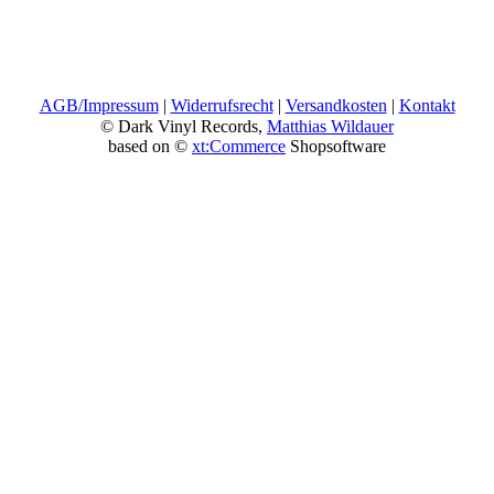
AGB/Impressum
|
Widerrufsrecht
|
Versandkosten
|
Kontakt
© Dark Vinyl Records,
Matthias Wildauer
based on ©
xt:Commerce
Shopsoftware