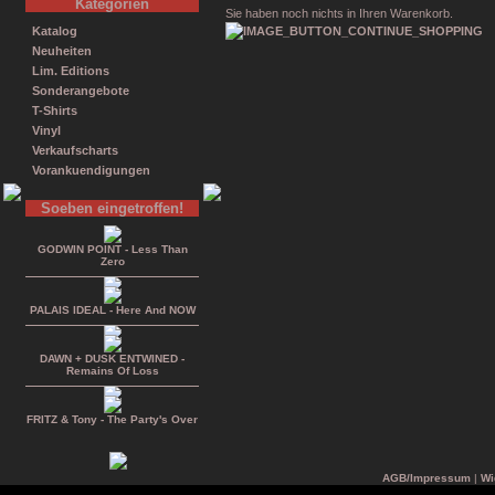
Kategorien
Sie haben noch nichts in Ihren Warenkorb.
Katalog
Neuheiten
Lim. Editions
Sonderangebote
T-Shirts
Vinyl
Verkaufscharts
Vorankuendigungen
Soeben eingetroffen!
GODWIN POINT - Less Than
Zero
PALAIS IDEAL - Here And NOW
DAWN + DUSK ENTWINED -
Remains Of Loss
FRITZ & Tony - The Party's Over
AGB/Impressum
|
Wi