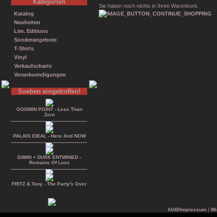
Kategorien
Sie haben noch nichts in Ihren Warenkorb.
Katalog
Neuheiten
Lim. Editions
Sonderangebote
T-Shirts
Vinyl
Verkaufscharts
Vorankuendigungen
Soeben eingetroffen!
GODWIN POINT - Less Than
Zero
PALAIS IDEAL - Here And NOW
DAWN + DUSK ENTWINED -
Remains Of Loss
FRITZ & Tony - The Party's Over
AGB/Impressum
|
Wi