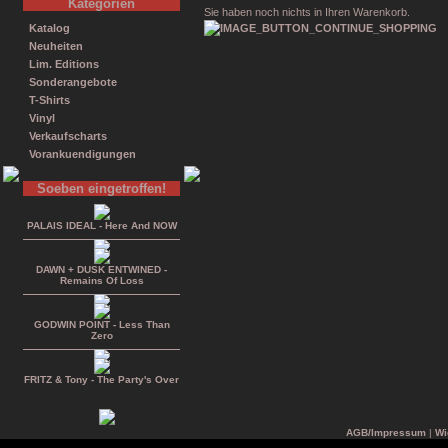
Kategorien
Sie haben noch nichts in Ihren Warenkorb.
Katalog
Neuheiten
Lim. Editions
Sonderangebote
T-Shirts
Vinyl
Verkaufscharts
Vorankuendigungen
Soeben eingetroffen!
PALAIS IDEAL - Here And NOW
DAWN + DUSK ENTWINED -
Remains Of Loss
GODWIN POINT - Less Than
Zero
FRITZ & Tony - The Party's Over
AGB/Impressum
|
Wi