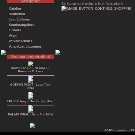
Kategorien
Sie haben noch nichts in Ihren Warenkorb.
Katalog
Neuheiten
Lim. Editions
Sonderangebote
T-Shirts
Vinyl
Verkaufscharts
Vorankuendigungen
Soeben eingetroffen!
DAWN + DUSK ENTWINED -
Remains Of Loss
GODWIN POINT - Less Than
Zero
FRITZ & Tony - The Party's Over
PALAIS IDEAL - Here And NOW
AGB/Impressum
|
Wi