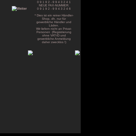
0 9 1 9 2 - 9 9 4 3 2 4 1
NEUE FAX-NUMMER:
0 9 1 9 2 - 9 9 4 3 2 4 6
* Dies ist ein reiner Händler-
Shop, dh. nur für
gewerbliche Händler und
Läden.
Wir liefern nicht an Privat-
Personen (Registrierung
ohne VAT-ID und
gewerbliche Anmeldung
daher zwecklos !)