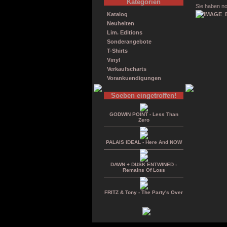
Kategorien
Sie haben no
Katalog
Neuheiten
Lim. Editions
Sonderangebote
T-Shirts
Vinyl
Verkaufscharts
Vorankuendigungen
Soeben eingetroffen!
GODWIN POINT - Less Than
Zero
PALAIS IDEAL - Here And NOW
DAWN + DUSK ENTWINED -
Remains Of Loss
FRITZ & Tony - The Party's Over