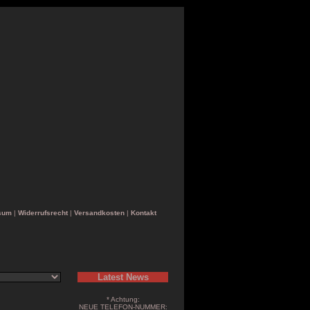
sum
|
Widerrufsrecht
|
Versandkosten
|
Kontakt
Latest News
* Achtung:
NEUE TELEFON-NUMMER: