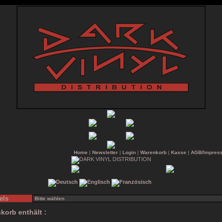
Home
|
Newsletter
|
Login
|
Warenkorb
|
Kasse
|
AGB/Impres
els
korb enthält :