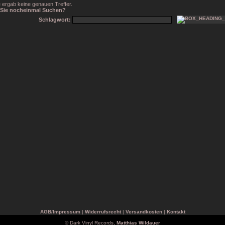
 ergab keine genauen Treffer.
Sie nocheinmal Suchen?
Schlagwort:
AGB/Impressum
|
Widerrufsrecht
|
Versandkosten
|
Kontakt
© Dark Vinyl Records,
Matthias Wildauer