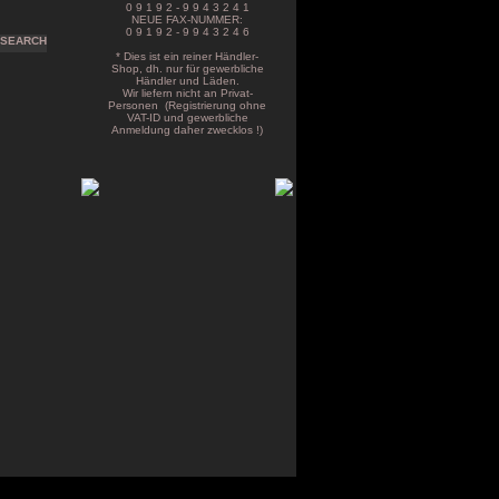
0 9 1 9 2 - 9 9 4 3 2 4 1
NEUE FAX-NUMMER:
0 9 1 9 2 - 9 9 4 3 2 4 6
* Dies ist ein reiner Händler-
Shop, dh. nur für gewerbliche
Händler und Läden.
Wir liefern nicht an Privat-
Personen (Registrierung ohne
VAT-ID und gewerbliche
Anmeldung daher zwecklos !)