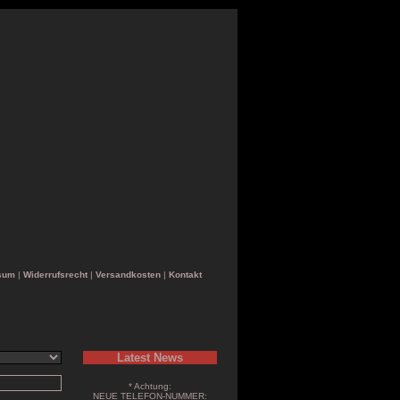
sum
|
Widerrufsrecht
|
Versandkosten
|
Kontakt
Latest News
* Achtung:
NEUE TELEFON-NUMMER: