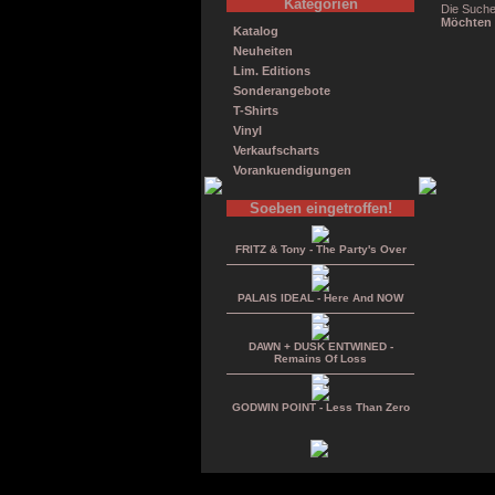
Kategorien
Die Suche
Möchten 
Katalog
Neuheiten
Lim. Editions
Sonderangebote
T-Shirts
Vinyl
Verkaufscharts
Vorankuendigungen
Soeben eingetroffen!
FRITZ & Tony - The Party's Over
PALAIS IDEAL - Here And NOW
DAWN + DUSK ENTWINED -
Remains Of Loss
GODWIN POINT - Less Than Zero