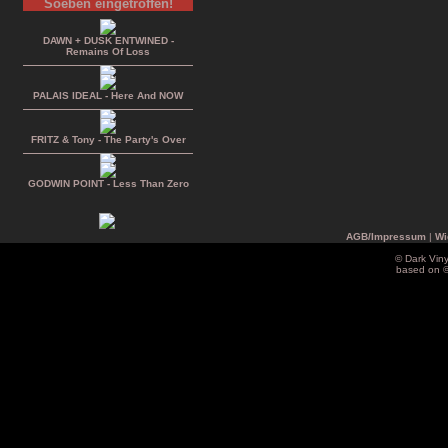
Soeben eingetroffen!
DAWN + DUSK ENTWINED -
Remains Of Loss
PALAIS IDEAL - Here And NOW
FRITZ & Tony - The Party's Over
GODWIN POINT - Less Than Zero
AGB/Impressum
|
Wi
© Dark Vin
based on 