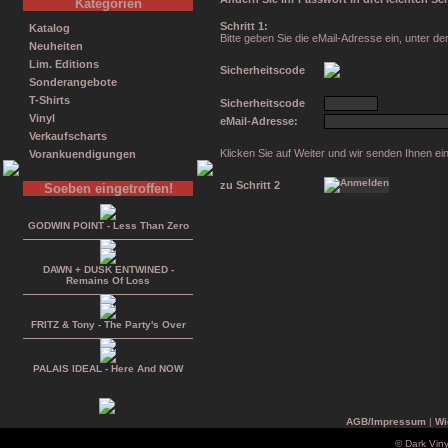
Kategorien
Schritt 1:
Katalog
Bitte geben Sie die eMail-Adresse ein, unter
Neuheiten
Lim. Editions
Sicherheitscode
Sonderangebote
T-Shirts
Sicherheitscode
Vinyl
eMail-Adresse:
Verkaufscharts
Klicken Sie auf Weiter und wir senden Ihnen ei
Vorankuendigungen
zu Schritt 2
Soeben eingetroffen!
GODWIN POINT - Less Than Zero
DAWN + DUSK ENTWINED -
Remains Of Loss
FRITZ & Tony - The Party's Over
PALAIS IDEAL - Here And NOW
AGB/Impressum
|
Wi
© Dark Vin