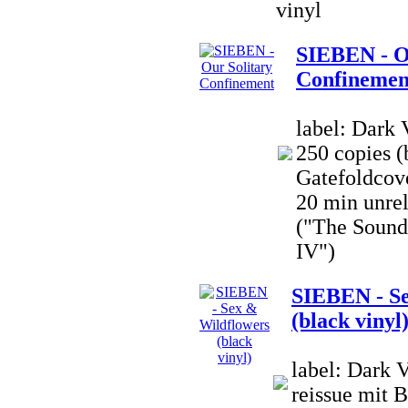
vinyl
SIEBEN - O
Confinemen
label: Dark 
250 copies (
Gatefoldcove
20 min unre
("The Sound 
IV")
SIEBEN - Se
(black vinyl
label: Dark 
reissue mit 