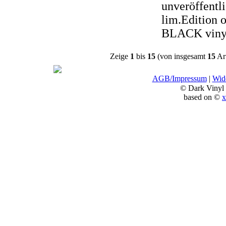
unveröffentli
lim.Edition o
BLACK viny
Zeige
1
bis
15
(von insgesamt
15
Art
AGB/Impressum
|
Wide
© Dark Vinyl
based on ©
x