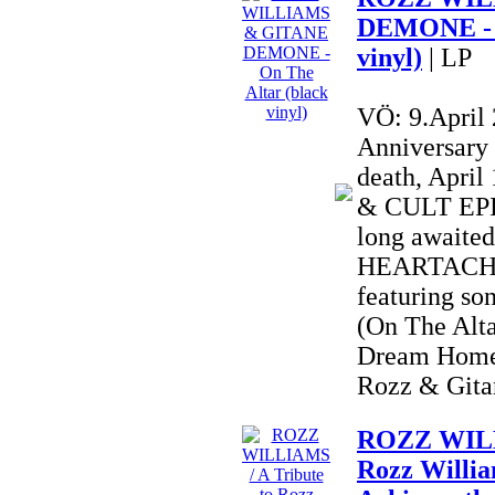
DEMONE - O
vinyl)
| LP
VÖ: 9.April
Anniversary
death, Apri
& CULT EPIC
long awai
HEARTACHE 
featuring so
(On The Alta
Dream Home
Rozz & Gitan
ROZZ WILLI
Rozz Willia