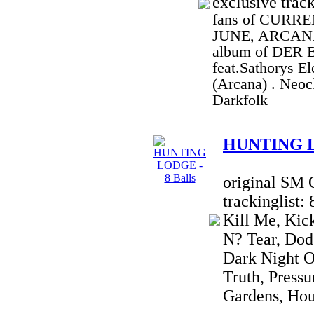
exclusive trac
fans of CURRE
JUNE, ARCANA,
album of DER
feat.Sathorys E
(Arcana) . Neoc
Darkfolk
HUNTING LO
original SM 
trackinglist:
Kill Me, Kic
N? Tear, Dod
Dark Night O
Truth, Pressu
Gardens, Hou