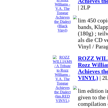
Achieves the
| 2LP
lim 450 copi
bands, Klapp
(180g) ; teil
als die CD ve
Vinyl / Parag
ROZZ WILLI
Rozz Willia
Achieves th
VINYL)
| 2
lim edition
given to the 
compilation o