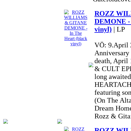
ROZZ WIL
DEMONE - I
vinyl)
| LP
VÖ: 9.April
Anniversary
death, Apri
& CULT EPIC
long awai
HEARTACHE 
featuring so
(On The Alta
Dream Home
Rozz & Gitan
ROZZ WIL