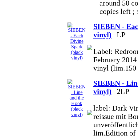
around 50 co
copies left ; 
SIEBEN - Eac
vinyl)
| LP
Label: Redroom
February 2014 
vinyl (lim.150
SIEBEN - Line
vinyl)
| 2LP
label: Dark V
reissue mit Bo
unveröffentlich
lim.Edition o