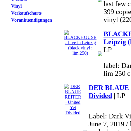
last few c
Vinyl
399 copi
Verkaufscharts
vinyl (22
Vorankuendigungen
BLACKHO
Leipzig (
LP
label: Da
lim 250 c
DER BLAUE R
Divided
| LP
Label: Dark V
June 7, 2019 / 