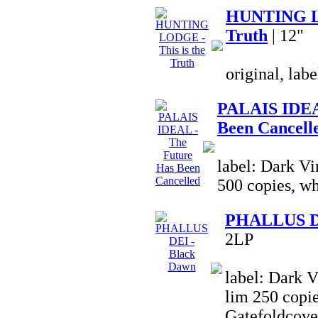
HUNTING LO
Truth
| 12"
original, lab
PALAIS IDEA
Been Cancell
label: Dark Vi
500 copies, wh
PHALLUS DE
2LP
label: Dark V
lim 250 copie
Gatefoldcove