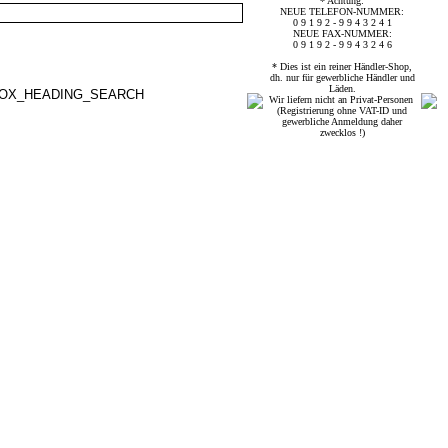
* Achtung:
NEUE TELEFON-NUMMER:
0 9 1 9 2 - 9 9 4 3 2 4 1
NEUE FAX-NUMMER:
0 9 1 9 2 - 9 9 4 3 2 4 6
* Dies ist ein reiner Händler-Shop,
dh. nur für gewerbliche Händler und
Läden.
Wir liefern nicht an Privat-Personen
(Registrierung ohne VAT-ID und
gewerbliche Anmeldung daher
zwecklos !)