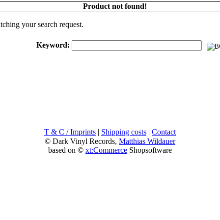
Product not found!
tching your search request.
Keyword:
T & C / Imprints
|
Shipping costs
|
Contact
© Dark Vinyl Records,
Matthias Wildauer
based on ©
xt:Commerce
Shopsoftware