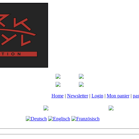
Home
|
Newsletter
|
Login
|
Mon panier
|
pa