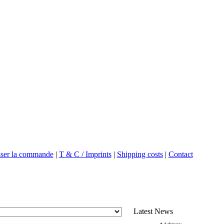
sser la commande
|
T & C / Imprints
|
Shipping costs
|
Contact
Latest News