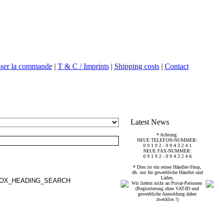
sser la commande
|
T & C / Imprints
|
Shipping costs
|
Contact
Latest News
* Achtung:
NEUE TELEFON-NUMMER:
0 9 1 9 2 - 9 9 4 3 2 4 1
NEUE FAX-NUMMER:
0 9 1 9 2 - 9 9 4 3 2 4 6
* Dies ist ein reiner Händler-Shop,
dh. nur für gewerbliche Händler und
Läden.
Wir liefern nicht an Privat-Personen
(Registrierung ohne VAT-ID und
gewerbliche Anmeldung daher
zwecklos !)