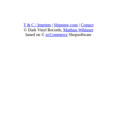
T & C / Imprints
|
Shipping costs
|
Contact
© Dark Vinyl Records,
Matthias Wildauer
based on ©
xt:Commerce
Shopsoftware