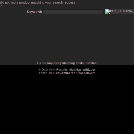
did not find a product matching your search request.
n?
Keyword:
T & C / Imprints
|
Shipping costs
|
Contact
© Dark Vinyl Records,
Matthias Wildauer
based on ©
xt:Commerce
Shopsoftware