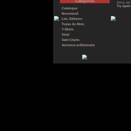
Catégories
Sorry, we 
Try agai
Catalogue
Nouveauté
Lim. Editions
Tuyau du Mois
T-Shirts
Vinyl
Sale-Charts
Annonce préliminaire