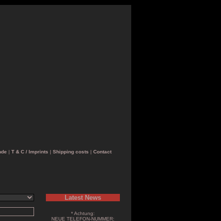
nde
|
T & C / Imprints
|
Shipping costs
|
Contact
Latest News
* Achtung:
NEUE TELEFON-NUMMER: