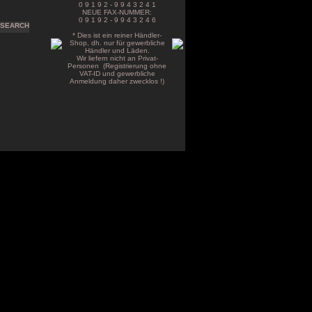
0 9 1 9 2 - 9 9 4 3 2 4 1
NEUE FAX-NUMMER:
0 9 1 9 2 - 9 9 4 3 2 4 6
* Dies ist ein reiner Händler-
Shop, dh. nur für gewerbliche
Händler und Läden.
Wir liefern nicht an Privat-
Personen (Registrierung ohne
VAT-ID und gewerbliche
Anmeldung daher zwecklos !)