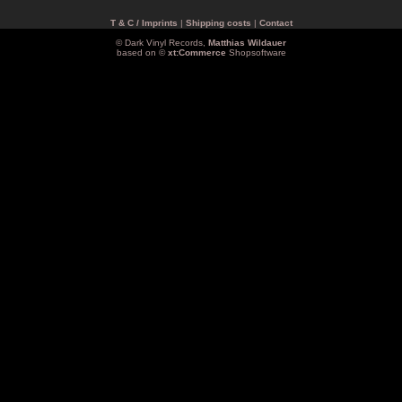
T & C / Imprints
|
Shipping costs
|
Contact
© Dark Vinyl Records,
Matthias Wildauer
based on ©
xt:Commerce
Shopsoftware