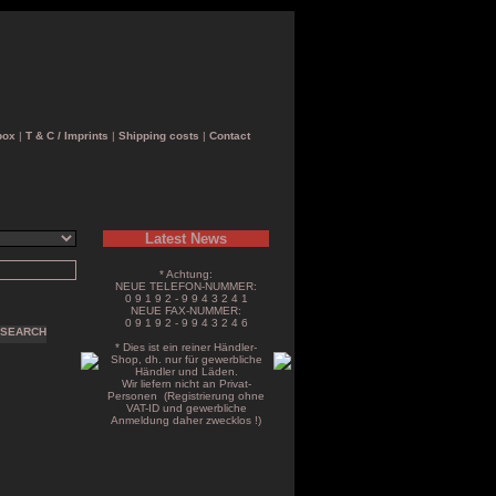
box
|
T & C / Imprints
|
Shipping costs
|
Contact
Latest News
* Achtung:
NEUE TELEFON-NUMMER:
0 9 1 9 2 - 9 9 4 3 2 4 1
NEUE FAX-NUMMER:
0 9 1 9 2 - 9 9 4 3 2 4 6
* Dies ist ein reiner Händler-
Shop, dh. nur für gewerbliche
Händler und Läden.
Wir liefern nicht an Privat-
Personen (Registrierung ohne
VAT-ID und gewerbliche
Anmeldung daher zwecklos !)