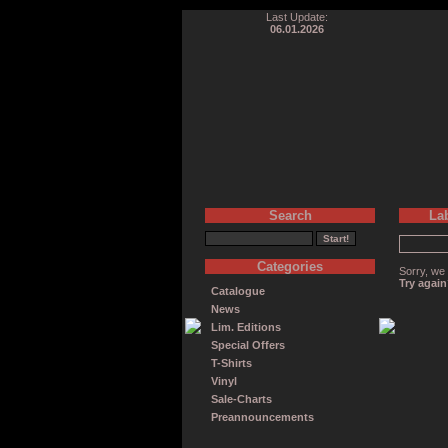
Last Update:
06.01.2026
Search
La
Categories
Sorry, we 
Try agai
Catalogue
News
Lim. Editions
Special Offers
T-Shirts
Vinyl
Sale-Charts
Preannouncements