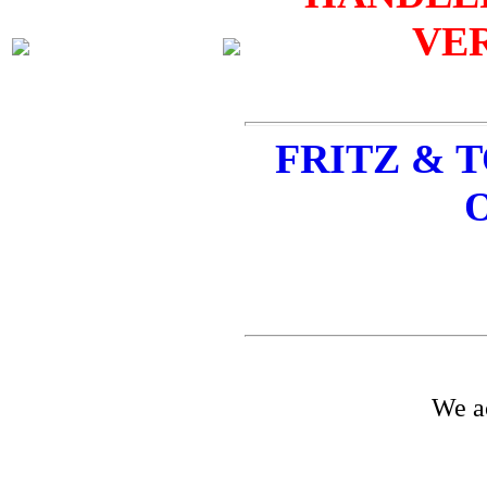
VER
FRITZ & TO
O
We a