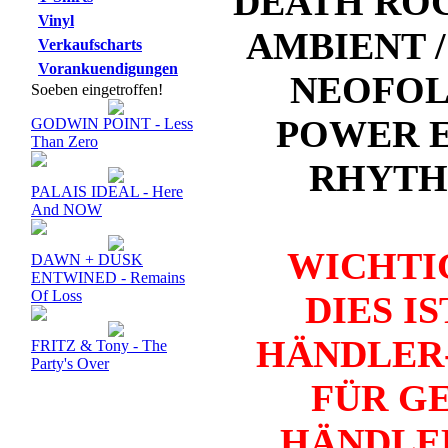
DEATH ROC
Vinyl
AMBIENT /
Verkaufscharts
Vorankuendigungen
NEOFOLK
Soeben eingetroffen!
POWER E
GODWIN POINT - Less
Than Zero
RHYTHM
PALAIS IDEAL - Here
And NOW
WICHTI
DAWN + DUSK
ENTWINED - Remains
Of Loss
DIES I
HÄNDLER-
FRITZ & Tony - The
Party's Over
FÜR G
HÄNDLER