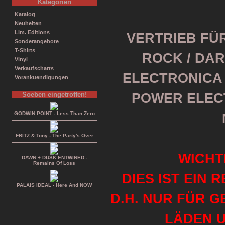
Kategorien
Katalog
Neuheiten
Lim. Editions
VERTRIEB FÜR
Sonderangebote
T-Shirts
ROCK / DAR
Vinyl
Verkaufscharts
ELECTRONICA /
Vorankuendigungen
Soeben eingetroffen!
POWER ELEC
GODWIN POINT - Less Than Zero
FRITZ & Tony - The Party's Over
WICHT
DAWN + DUSK ENTWINED -
Remains Of Loss
DIES IST EIN 
PALAIS IDEAL - Here And NOW
D.H. NUR FÜR 
LÄDEN U