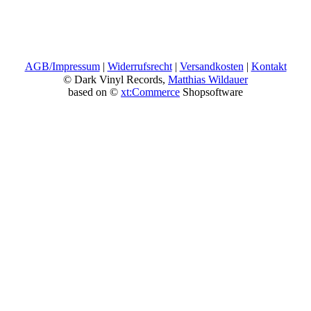
AGB/Impressum
|
Widerrufsrecht
|
Versandkosten
|
Kontakt
© Dark Vinyl Records,
Matthias Wildauer
based on ©
xt:Commerce
Shopsoftware