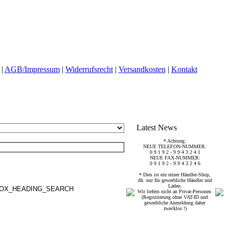
|
AGB/Impressum
|
Widerrufsrecht
|
Versandkosten
|
Kontakt
Latest News
* Achtung:
NEUE TELEFON-NUMMER:
0 9 1 9 2 - 9 9 4 3 2 4 1
NEUE FAX-NUMMER:
0 9 1 9 2 - 9 9 4 3 2 4 6
* Dies ist ein reiner Händler-Shop,
dh. nur für gewerbliche Händler und
Läden.
Wir liefern nicht an Privat-Personen
(Registrierung ohne VAT-ID und
gewerbliche Anmeldung daher
zwecklos !)