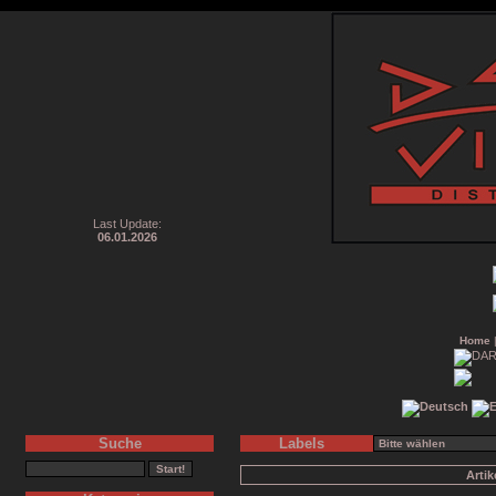
Last Update:
06.01.2026
Home
Suche
Labels
Arti